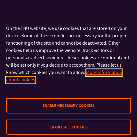
TUCH/TWC4Y
Molekulová
prof. Ing. et
spektroskopie
Ing. Ivo
On the TBU website, we use cookies that are stored on your
Molecular
Kuřitka,
device. Some of these cookies are necessary for the proper
Spectroscopy
Ph.D. et
functioning of the site and cannot be deactivated. Other
Ph.D.
cookies help us improve the website, track visitors or
personalize advertisements. These cookies are optional and
TUFMI/TWC4N
Numerická
prof. RNDr.
will be set only if you decide to accept them. Please let us
know which cookies you want to allow.
More information
matematika
Petr Ponížil,
about cookies
Numerical
Ph.D.
Mathematics
TCPM/TWC4B
Obalové materiály
prof. Ing.
ENABLE NECESSARY COOKIES
Materials for
Petr Sáha,
Packaging
CSc., dr. h. c.
ENABLE ALL COOKIES