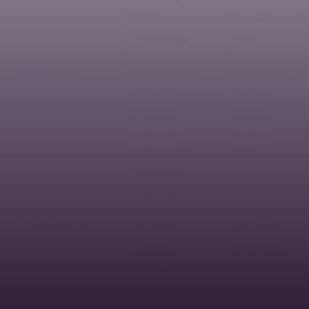
Rubber
Čermák,
Technology
Ph.D.
TUCH/TWC4I
Intrumentální
prof. Ing. et
metody v analýze a
Ing. Ivo
testování
Kuřitka,
polymerů
Ph.D. et
Instrumental
Ph.D.
Methods of
Polymers
TUFMI/TWC4S
Inženýrská
prof. RNDr.
statistika
Petr Ponížil,
Engineering
Ph.D.
Statistics