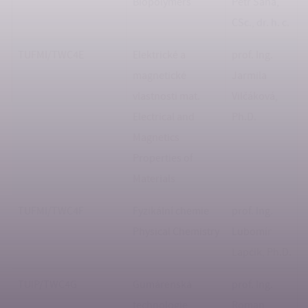
Biopolymers
Petr Sáha,
CSc., dr. h. c.
TUFMI/TWC4E
Elektrické a
prof. Ing.
magnetické
Jarmila
vlastnosti mat.
Vilčáková,
Electrical and
Ph.D.
Magnetics
Properties of
Materials
TUFMI/TWC4F
Fyzikální chemie
prof. Ing.
Physical Chemistry
Lubomír
Lapčík, Ph.D.
TUIP/TWC4G
Gumárenská
prof. Ing.
technologie
Roman