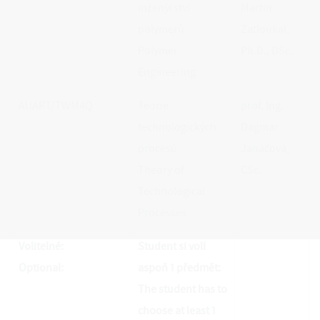
inženýrství
Martin
polymerů
Zatloukal,
Polymer
Ph.D., DSc.
Engineering
AUART/TWM4Q
Teorie
prof. Ing.
technologických
Dagmar
procesů
Janáčová,
Theory of
CSc.
Technological
Processes
Volitelné:
Student si volí
Optional:
aspoň 1 předmět:
The student has to
choose at least 1