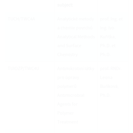
subject:
TUCH/TWC4A
Analytické metody
prof. Ing. et
a chemie povrchů
Ing. Ivo
Analytical Methods
Kuřitka,
and Surface
Ph.D. et
Chemistry
Ph.D.
TUIOZP/TWC4U
Antimikrobní látky
prof. RNDr.
pro úpravy
Leona
polymerů
Buňková,
Antimicrobial
Ph.D.
Agents for
Polymer
Treatment