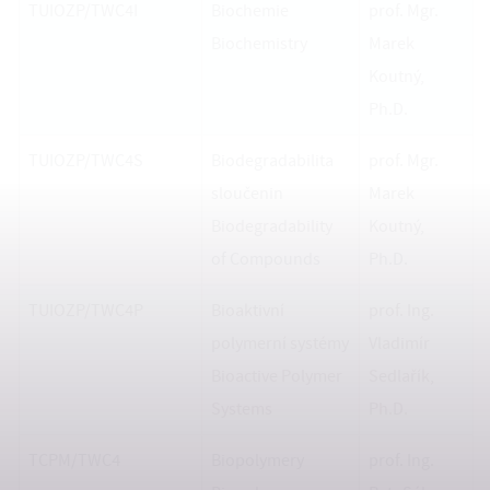
TUIOZP/TWC4I
Biochemie
prof. Mgr.
Biochemistry
Marek
Koutný,
Ph.D.
TUIOZP/TWC4S
Biodegradabilita
prof. Mgr.
sloučenin
Marek
Biodegradability
Koutný,
of Compounds
Ph.D.
TUIOZP/TWC4P
Bioaktivní
prof. Ing.
polymerní systémy
Vladimír
Bioactive Polymer
Sedlařík,
Systems
Ph.D.
TCPM/TWC4
Biopolymery
prof. Ing.