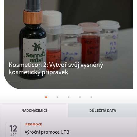
Kosmeticon 2: Vytvoř svůj vysněný
kosmetický přípravek
NADCHÁZEJÍCÍ
DŮLEŽITÁ DATA
PROMOCE
12
Výroční promoce UTB
Zář