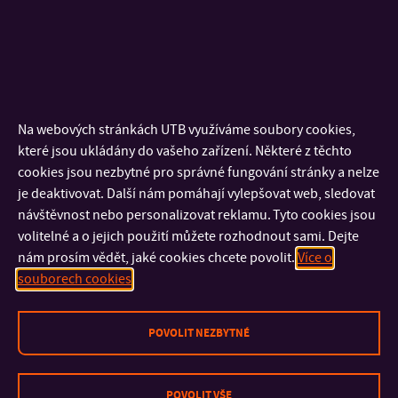
Ústav analýzy a
Ústav fyziky a
Ústav chemie
chemie potravin
materiálového
inženýrství
Na webových stránkách UTB využíváme soubory cookies,
které jsou ukládány do vašeho zařízení. Některé z těchto
cookies jsou nezbytné pro správné fungování stránky a nelze
je deaktivovat. Další nám pomáhají vylepšovat web, sledovat
návštěvnost nebo personalizovat reklamu. Tyto cookies jsou
Ústav inženýrství
Ústav inženýrství
Ústav
volitelné a o jejich použití můžete rozhodnout sami. Dejte
ochrany životního
polymerů
technologie
prostředí
potravin
nám prosím vědět, jaké cookies chcete povolit.
Více o
souborech cookies
POVOLIT NEZBYTNÉ
POVOLIT VŠE