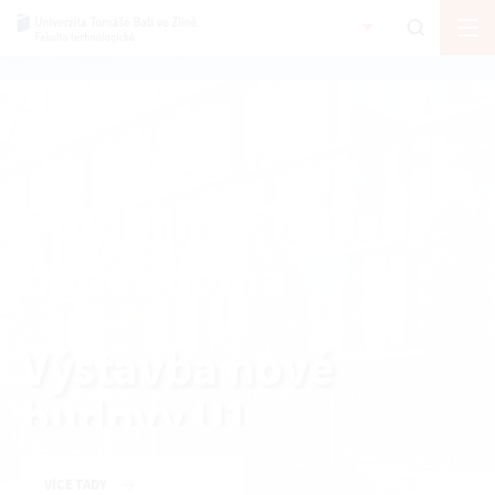
Výstavba nové
budovy U1
VÍCE TADY