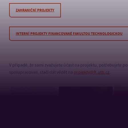
ZAHRANIČNÍ PROJEKTY
INTERNÍ PROJEKTY FINANCOVANÉ FAKULTOU TECHNOLOGICKOU
V případě, že sami zvažujete účast na projektu, potřebujete po
spolupracovali, stačí dát vědět na
projekty@ft.utb.cz
.