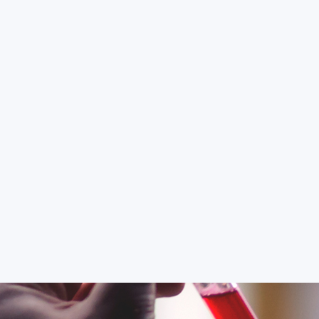
E-přihláška
Portál IS/STAG
Moodle
Office 365
S
STUDIUM
O FAKUL
TI
Vědecko-výzkumná
činnost