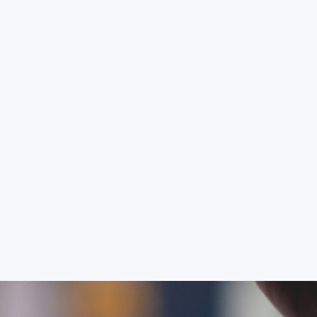
tudent FT
Zaměstnanec
Kontakty
EN
TĚ
VĚDA A VÝZKUM
SPOLUPRÁCE
ABSOLVENT