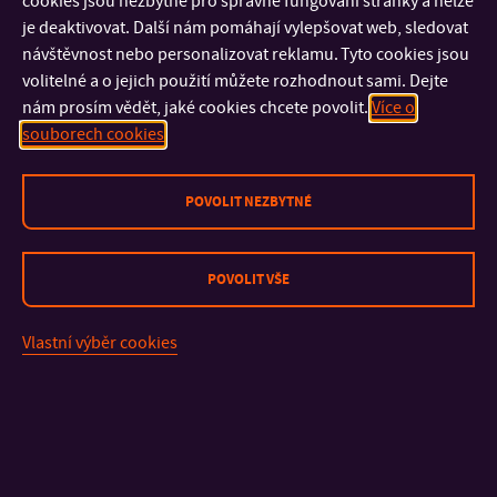
cookies jsou nezbytné pro správné fungování stránky a nelze
Foldynové
je deaktivovat. Další nám pomáhají vylepšovat web, sledovat
návštěvnost nebo personalizovat reklamu. Tyto cookies jsou
volitelné a o jejich použití můžete rozhodnout sami. Dejte
nám prosím vědět, jaké cookies chcete povolit.
Více o
souborech cookies
POVOLIT NEZBYTNÉ
POVOLIT VŠE
KONTAKT
Vlastní výběr cookies
DŮLEŽITÉ INFORMACE
FAKULTY A SOUČÁSTI
RYCHLÉ ODKAZY