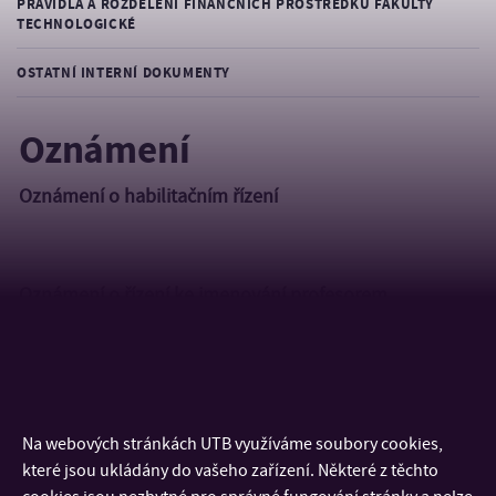
PRAVIDLA A ROZDĚLENÍ FINANČNÍCH PROSTŘEDKŮ FAKULTY
TECHNOLOGICKÉ
OSTATNÍ INTERNÍ DOKUMENTY
Oznámení
Oznámení o habilitačním řízení
Oznámení o řízení ke jmenování profesorem
Oznámení o obhajobě disertační práce
Oznámení o obhajobě disertační práce Ing. Marka Jurtíka
Na webových stránkách UTB využíváme soubory cookies,
Oznámení o obhajobě disertační práce Ing. Davida Jašky
které jsou ukládány do vašeho zařízení. Některé z těchto
Oznámení o obhajobě disertační práce Ing. Dagmar