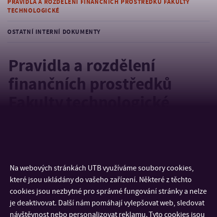
PRAVIDLA A ROZDĚLENÍ FINANČNÍCH PROSTŘEDKŮ FAKULTY
TECHNOLOGICKÉ
OSTATNÍ INTERNÍ DOKUMENTY
Pravidla a rozdělení
finančních prostředků
Fakulty technologické
Rok 2025
Rok 2024
Rok 2023
Rok 2022
Na webových stránkách UTB využíváme soubory cookies,
Rok 2021
které jsou ukládány do vašeho zařízení. Některé z těchto
Rok 2020
cookies jsou nezbytné pro správné fungování stránky a nelze
je deaktivovat. Další nám pomáhají vylepšovat web, sledovat
návštěvnost nebo personalizovat reklamu. Tyto cookies jsou