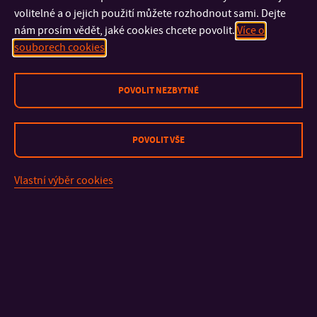
volitelné a o jejich použití můžete rozhodnout sami. Dejte
nám prosím vědět, jaké cookies chcete povolit.
Více o
souborech cookies
POVOLIT NEZBYTNÉ
KONTAKT
POVOLIT VŠE
DŮLEŽITÉ INFORMACE
Vlastní výběr cookies
FAKULTY A SOUČÁSTI
RYCHLÉ ODKAZY