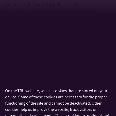
(diferenciální skenovací kalorimetrie, DSC),
termogravimetrie (TG). Získané údaje budou také
korelovány s reologickými měřeními.
Annotation:
“Plant base food” is a diet that seeks to use plant proteins
and lipids to replace animal diets. The dissertation will deal
with the replacement of meat and dairy products for the
preparation of vegan meals. We focus on legumes,
soybeans, whole grains, rice, mushrooms, nuts and seeds
as a source of macro and micro nutrients. Production will
On the TBU website, we use cookies that are stored on your
focus on the preparation of protein-lipid complexes with
device. Some of these cookies are necessary for the proper
functioning of the site and cannot be deactivated. Other
balanced nutritional values. Physicochemical methods of
cookies help us improve the website, track visitors or
analysis will be used for the characterization of prepared
personalize advertisements. These cookies are optional and