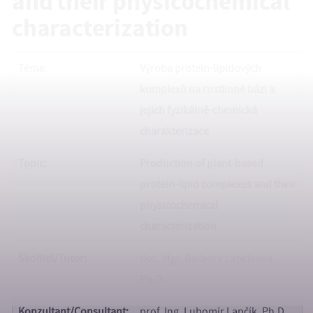
and their physicochemical
characterization
Téma:
Výroba protein-lipidových
komplexů na rostlinné bázi a
jejich fyzikálně-chemická
charakterizace
Topic:
Production of plant-based
protein-lipid complexes and their
physicochemical
characterization
Školitel/Tutor:
doc. Mgr. Barbora Lapčíková,
Ph.D.
Konzultant/
Consultant:
prof. Ing. Lubomír Lapčík, Ph.D.