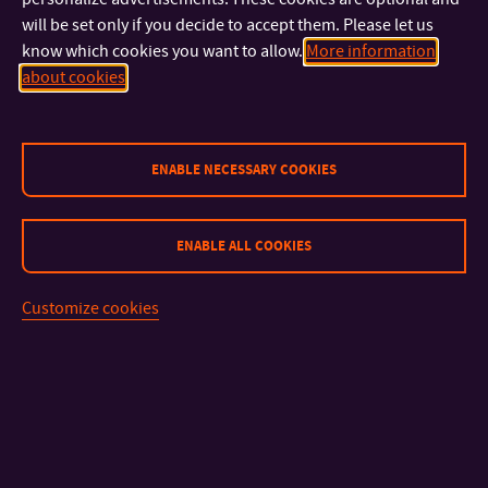
colloidal dispersions and emulsions on a plant basis, eg
will be set only if you decide to accept them. Please let us
microscopic and spectroscopic, thermal (differential
know which cookies you want to allow.
More information
about cookies
scanning calorimetry, DSC), thermogravimetry (TG). The
obtained data will also be correlated with rheological
measurements.
ENABLE NECESSARY COOKIES
Požadavky na studenta:
ENABLE ALL COOKIES
Ukončené vysokoškolské vzdělání technického směru se
Customize cookies
zaměřením na potraviny, technologii potravin, analýzu
potravin.
Requirements:
Finished university studies of the technical orientation with
the focus on foodstuff, technology of foods, analysis of the