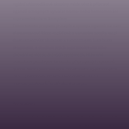
rigidní uhlovodíkové skupiny může vést k přípravě
ligandů schopných vytvářet homo- nebo heteroternání
supramolekulární komplexy.
Cílem tohoto projektu je návrh a syntéza ligandů na bázi
diamantanové klece rozšířené o variabilní spojky mezi
diamantanovým skeletem a kationtovými funkčními
skupinami, a studium jejich supramolekulárního
chování ve vícesložkových systémech. Hlavními
metodami použitými ke studiu připravených systémů
budou NMR spektroskopie, hmotnostní spektrometrie
(MS), izotermální titrační kalorimetrie (ITC) a
monokrystalová RTG difrakční analýza.
Annotation:
Diamondoids represent a class of hydrogen-terminated
polycyclic hydrocarbons of nanometre size with well-