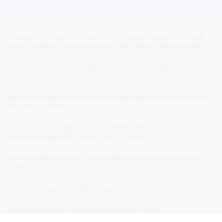
COMPLEXES BASED ON POLYMERS AND AMPHIPHILIC MOLECULES
FOR ENCAPSULATION OF ACTIVE SUBSTANCES
TECHNOLOGY FOR PREPARING AND CHARACTERIZING POLYMER
CARRIERS OF ACTIVE SUBSTANCES FOR TOPICAL APPLICATIONS
PREPARATION OF ACTIVE SURFACE MATERIALS BASED ON
POLYMERS BY PLASMA TECHNOLOGY
SURFACE IMMOBILIZATION OF POLYSACCHARIDES ON SYNTHETIC
POLYMER MATERIALS
PREPARATION TECHNOLOGY AND CHARACTERIZATION OF
POLYMER-BASED ANTI-COAGULANT SURFACES
PREPARATION OF INTELLIGENT FUNGICIDE LAYERS ON POLYMER
SURFACES
BIODEGRADABLE POLYMER BLENDS
REACTIVE BLENDING OF ENGINEERING POLYMERS