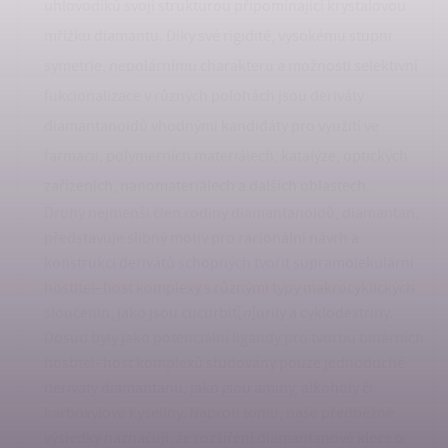
uhlovodíků svojí strukturou připomínající krystalovou
mřížku diamantu. Díky své rigiditě, vysokému stupni
symetrie, nepolárnímu charakteru a možnosti selektivní
fukcionalizace v různých polohách jsou deriváty
diamantanoidů vhodnými kandidáty pro využití ve
farmacii, polymerních materiálech, katalýze, optických
zařízeních, nanomateriálech a dalších oblastech.
Druhý nejmenší člen rodiny diamantanoidů, diamantan,
představuje slibný motiv pro racionální návrh a
konstrukci derivátů schopných tvořit supramolekulární
hostitel–host komplexy s různými typy makrocyklických
sloučenin, jako jsou cucurbit[
n
]urily a cyklodextriny.
Dosud byly jako potenciální ligandy pro tvorbu binárních
hostitel–host komplexů studovány pouze jednoduché
deriváty diamantanu, jako jsou aminy, alkoholy či
karboxylové kyseliny. Naproti tomu, naše předběžné
výsledky naznačují, že rozšíření diamantanové klece o