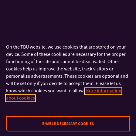
systems. In contrast, our preliminary results indicate
that the extension of the diamantane cage with rigid
hydrocarbon moieties provides ligands capable of
forming homo- or heteroternary supramolecular
complexes.
The aim of this project is to design and synthesise of
diamantane-based ligands extended by variable linkers
On the TBU website, we use cookies that are stored on your
between diamantane cage and cationic moieties, and to
device. Some of these cookies are necessary for the proper
study their supramolecular behaviour in
functioning of the site and cannot be deactivated. Other
multicomponent systems. The main methods used to
cookies help us improve the website, track visitors or
personalize advertisements. These cookies are optional and
investigate the prepared systems will include NMR
will be set only if you decide to accept them. Please let us
spectroscopy, mass spectrometry (MS), isothermal
know which cookies you want to allow.
More information
titration calorimetry (ITC), and single-crystal X-ray
about cookies
diffraction analysis.
Požadavky na studenta:
ENABLE NECESSARY COOKIES
Znalost organické chemie na pokročilé úrovni; znalost