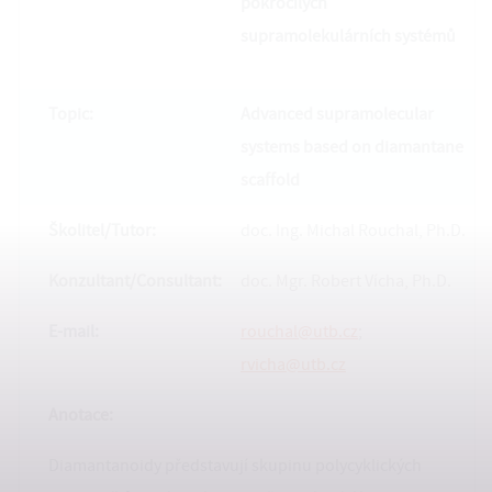
pokročilých
supramolekulárních systémů
Topic:
Advanced supramolecular
systems based on diamantane
scaffold
Školitel/Tutor:
doc. Ing. Michal Rouchal, Ph.D.
Konzultant/
Consultant:
doc. Mgr. Robert Vícha, Ph.D.
E-mail:
rouchal@utb.cz
;
rvicha@utb.cz
Anotace:
Diamantanoidy představují skupinu polycyklických