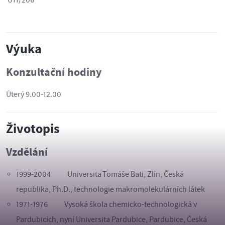
U11/206
Výuka
Konzultační hodiny
Úterý 9.00-12.00
Životopis
Vzdělání
1999-2004 Universita Tomáše Bati, Zlín, Česká
republika, Ph.D., technologie makromolekulárních látek
1971-1976 Vysoká škola chemicko-technologická v
Pardubicích, nyní Universita Pardubice, Pardubice, Česká