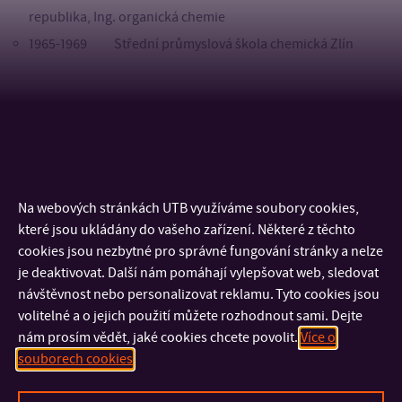
republika, Ing. organická chemie
1965-1969 Střední průmyslová škola chemická Zlín
Průběh zaměstnání
1977 až 1998: VUT v Brně, Fakulta technologická se sídlem ve
Zlíně, výzkumný pracovník, vedoucí pedagogicko-
vědeckého oddělení děkanátu, pedagogicko-vědecký
Na webových stránkách UTB využíváme soubory cookies,
které jsou ukládány do vašeho zařízení. Některé z těchto
pracovník
cookies jsou nezbytné pro správné fungování stránky a nelze
1998 – dosud: Odborný asistent Ústavu inženýrství ochrany
je deaktivovat. Další nám pomáhají vylepšovat web, sledovat
životního prostředí, Fakulta technologická, Universita
návštěvnost nebo personalizovat reklamu. Tyto cookies jsou
Tomáše Bati ve Zlíně.
volitelné a o jejich použití můžete rozhodnout sami. Dejte
nám prosím vědět, jaké cookies chcete povolit.
Více o
souborech cookies
KONTAKT