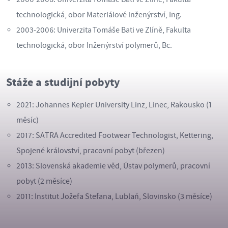
technologická, obor Materiálové inženýrství, Ing.
2003-2006: Univerzita Tomáše Bati ve Zlíně, Fakulta
technologická, obor Inženýrství polymerů, Bc.
Stáže a studijní pobyty
2021: Johannes Kepler University Linz, Linec, Rakousko (1
měsíc)
2017: SATRA Accredited Footwear Technologist, Kettering,
Spojené království, pracovní pobyt (březen)
2013: Slovenská akademie věd, Ústav polymerů, pracovní
pobyt (2 měsíce)
2011: Institut Jožefa Stefana, Lublaň, Slovinsko (3 měsíce)