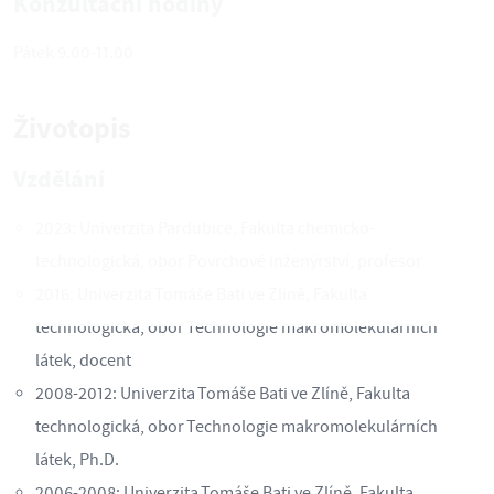
Konzultační hodiny
Pátek 9.00-11.00
Životopis
Vzdělání
2023: Univerzita Pardubice, Fakulta chemicko-
technologická, obor Povrchové inženýrství, profesor
2016: Univerzita Tomáše Bati ve Zlíně, Fakulta
technologická, obor Technologie makromolekulárních
látek, docent
2008-2012: Univerzita Tomáše Bati ve Zlíně, Fakulta
technologická, obor Technologie makromolekulárních
látek, Ph.D.
2006-2008: Univerzita Tomáše Bati ve Zlíně, Fakulta