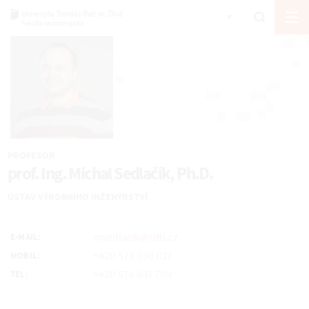
PROFESOR
prof. Ing. Michal Sedlačík, Ph.D.
ÚSTAV VÝROBNÍHO INŽENÝRSTVÍ
msedlacik@utb.cz
E-MAIL:
+420 576 038 027
MOBIL:
+420 576 031 709
TEL: