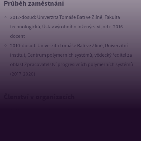
Průběh zaměstnání
2012-dosud: Univerzita Tomáše Bati ve Zlíně, Fakulta
technologická, Ústav výrobního inženýrství, od r. 2016
docent
2010-dosud: Univerzita Tomáše Bati ve Zlíně, Univerzitní
institut, Centrum polymerních systémů, vědecký ředitel za
oblast Zpracovatelství progresivních polymerních systémů
(2017-2020)
Členství v organizacích
2018-dosud: Society of Plastics Engineers
2013-dosud: Česká společnost průmyslové chemie
(Gumárenská skupina Zlín)
2014-2015: American Chemical Society