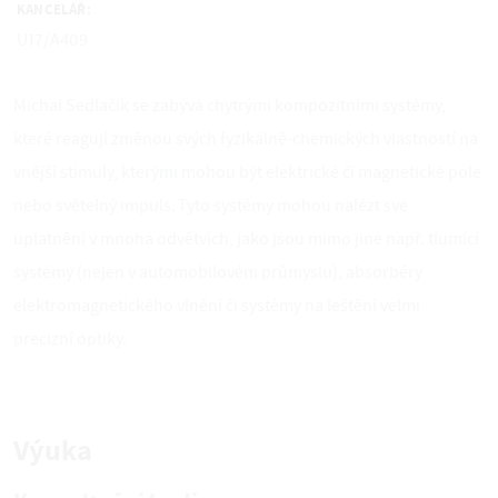
KANCELÁŘ:
U17/A409
Michal Sedlačík se zabývá chytrými kompozitními systémy,
které reagují změnou svých fyzikálně-chemických vlastností na
vnější stimuly, kterými mohou být elektrické či magnetické pole
nebo světelný impuls. Tyto systémy mohou nalézt své
uplatnění v mnoha odvětvích, jako jsou mimo jiné např. tlumící
systémy (nejen v automobilovém průmyslu), absorbéry
elektromagnetického vlnění či systémy na leštění velmi
precizní optiky.
Výuka