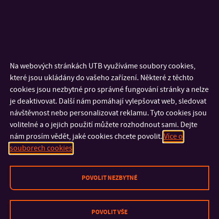
2014-2015: The Society of Rheology
2015: The Nordic Rheology Society
Členství v orgánech
Na webových stránkách UTB využíváme soubory cookies,
které jsou ukládány do vašeho zařízení. Některé z těchto
Hodnotitel Národního akreditačního úřadu pro vysoké
cookies jsou nezbytné pro správné fungování stránky a nelze
školství (Strojírenství, technologie a materiály; Chemie)
je deaktivovat. Další nám pomáhají vylepšovat web, sledovat
návštěvnost nebo personalizovat reklamu. Tyto cookies jsou
(2023-dosud)
volitelné a o jejich použití můžete rozhodnout sami. Dejte
Člen hodnotícího panelu P106 – Technická chemie,
nám prosím vědět, jaké cookies chcete povolit.
Více o
Grantová agentura České republiky (2019-2023)
souborech cookies
Hodnotitel projektů, Technologická agentura České
republiky (2019-dosud)
POVOLIT NEZBYTNÉ
Externí hodnotitel projektů, OP PIK Prioritní osa I (2020)
Akademický senát Univerzity Tomáše Bati ve Zlíně (2013-
POVOLIT VŠE
2019 člen legislativní komise) (2013-dosud)