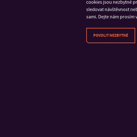
cookies jsou nezbytné pr
KONTAKT
sledovat návštěvnost neb
sami. Dejte nám prosím v
Univerzita Tomáše Bati ve
Zlíně
Fakulta technologická
POVOLIT NEZBYTNÉ
Vavrečkova 5669
760 01 Zlín
tel.: +420 576 031 130
e-mail:
studium@ft.utb.cz
IČ: 70883521
DIČ: CZ70883521
Bankovní spojení: 27-
1925270277/0100