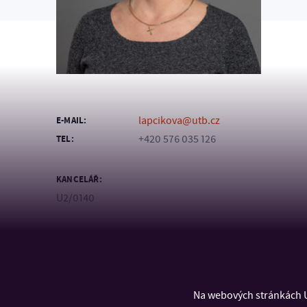
lapcikova@utb.cz
E-MAIL:
+420 576 035 126
TEL:
KANCELÁŘ:
U2/0140
Na webových stránkách U