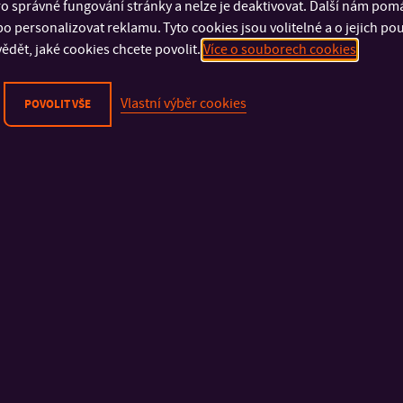
o správné fungování stránky a nelze je deaktivovat. Další nám pom
DŮLEŽITÉ INFORMACE
FAKULTY A SOUČÁSTI
o personalizovat reklamu. Tyto cookies jsou volitelné a o jejich p
ědět, jaké cookies chcete povolit.
Více o souborech cookies
Fyzická bezpečnost
Fakulta technologick
Kybernetická bezpečnost
Fakulta management
Ochrana osobních údajů
ekonomiky
Vlastní výběr cookies
POVOLIT VŠE
Oznamování porušení práva EU
Fakulta multimediáln
Prohlášení o přístupnosti
komunikací
Cookies
Fakulta aplikované i
Fakulta humanitních s
Fakulta logistiky a kr
řízení
Univerzitní institut
Knihovna
Koleje a menza
© 2026 Univerzita Tomáše Bati ve Zlíně