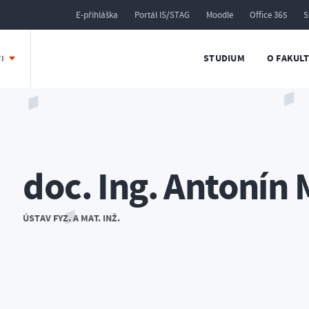
E-přihláška
Portál IS/STAG
Moodle
Office 365
S
STUDIUM
O FAKUL
TI
doc. Ing. Antonín 
ÚSTAV FYZ. A MAT. INŽ.