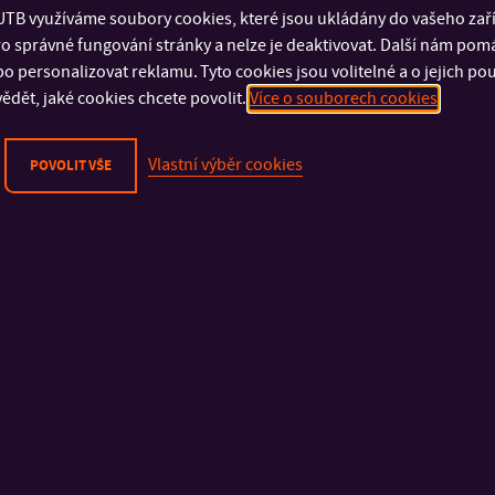
TB využíváme soubory cookies, které jsou ukládány do vašeho zaříz
o správné fungování stránky a nelze je deaktivovat. Další nám pom
o personalizovat reklamu. Tyto cookies jsou volitelné a o jejich p
DŮLEŽITÉ INFORMACE
FAKULTY A SOUČÁSTI
ědět, jaké cookies chcete povolit.
Více o souborech cookies
Fyzická bezpečnost
Fakulta technologick
Kybernetická bezpečnost
Fakulta management
Vlastní výběr cookies
POVOLIT VŠE
Ochrana osobních údajů
ekonomiky
Oznamování porušení práva EU
Fakulta multimediáln
Prohlášení o přístupnosti
komunikací
Cookies
Fakulta aplikované i
Fakulta humanitních s
Fakulta logistiky a kr
řízení
Univerzitní institut
Knihovna
Koleje a menza