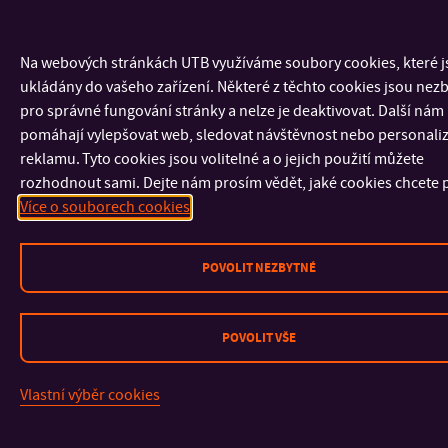
KONTAKT
Na webových stránkách UTB využíváme soubory cookies, které 
DŮLEŽITÉ INFORMACE
ukládány do vašeho zařízení. Některé z těchto cookies jsou nez
pro správné fungování stránky a nelze je deaktivovat. Další nám
FAKULTY A SOUČÁSTI
pomáhají vylepšovat web, sledovat návštěvnost nebo personali
reklamu. Tyto cookies jsou volitelné a o jejich použití můžete
rozhodnout sami. Dejte nám prosím vědět, jaké cookies chcete p
RYCHLÉ ODKAZY
Více o souborech cookies
POVOLIT NEZBYTNÉ
Mapa stránek
POVOLIT VŠE
© 2026 Univerzita Tomáše Bati ve Zlíně
Vlastní výběr cookies