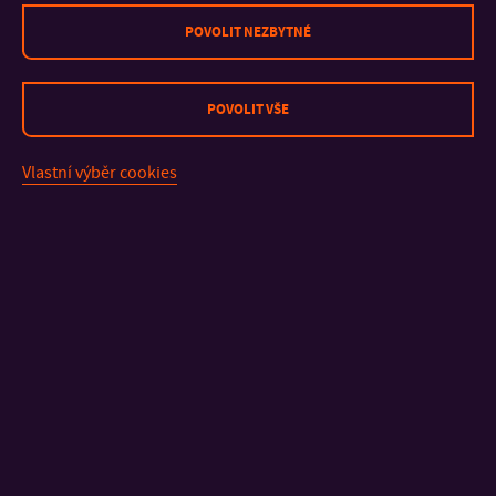
Zápis z AS FT ze dne
27. 5. 2024
(10/01)
POVOLIT NEZBYTNÉ
Zápis z ustavujícího zasedání Akademického senátu
Fakulty technologické (
27. 5. 2024
)
Zápis z AS FT ze dne
13.05.2024
(09/61)
POVOLIT VŠE
Zápis z AS FT ze dne
29.04.2024
(08/60)
Zápis z AS FT ze dne
15.04.2024
(07/59)
Vlastní výběr cookies
Zápis z AS FT ze dne
25.03.2024
(06/58)
Zápis z AS FT ze dne
11.03.2024
(05/57)
Zápis z AS FT ze dne
26.02.2024
(04/56)
Zápis z AS FT ze dne
05.02.2024
(03/55)
Zápis z AS FT ze dne
22.01.2024
(02/54)
Zápis z AS FT ze dne
08.01.2024
(01/53)