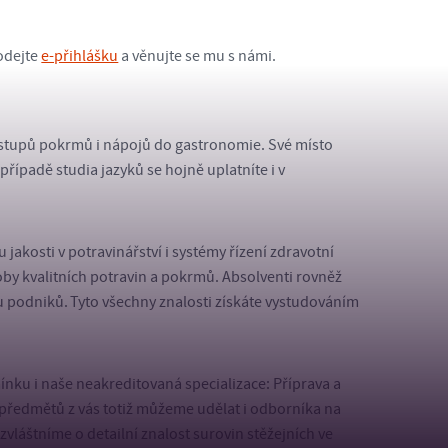
podejte
e-přihlášku
a věnujte se mu s námi.
vstupů pokrmů i nápojů do gastronomie. Své místo
případě studia jazyků se hojně uplatníte i v
kosti v potravinářství i systémy řízení zdravotní
oby kvalitních potravin a pokrmů. Absolventi rovněž
podniků. Tyto všechny znalosti získáte vystudováním
zmínku i naše neakreditovaná specializace: Příprava a
předmětů z vás totiž můžeme udělat i odborníka na
zvláštníme o detailní znalost surovin stěžejních ve