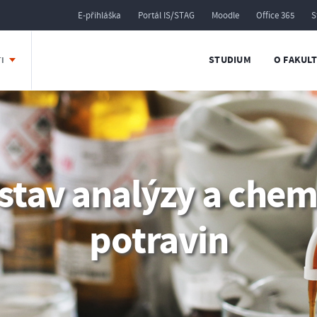
E-přihláška
Portál IS/STAG
Moodle
Office 365
S
STUDIUM
O FAKUL
TI
stav analýzy a chem
potravin