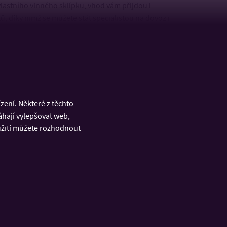
vlastního vinného sklípku, vhod vám přijdou i
 díky nimž se můžete stát specialistou na dovoz i
ení. Některé z těchto
áhají vylepšovat web,
oužití můžete rozhodnout