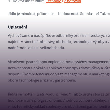
Doktorské studium:
Technologie potravin
Jídlo je minulost, přítomnost i budoucnost. Souhlasíte? Tak 
Uplatnění
Vychováváme u nás špičkové odborníky pro řízení veškerých 
najdete v rámci státní správy, obchodu, technologie výroby a v 
nadnárodní oblasti velkoobchodu.
Absolventi jsou schopni implementovat systémy managementu ja
nezávadnosti a dokážou aplikovat principy zdravé výživy a výr
disponují kompetencemi v oblasti managementu a marketingu 
oboru Technologie a řízení v gastronomii.
Řídíte se mottem „šetři vodu, pij víno?“ Tak to určitě stojí za 
hodnocení vína pro gastronomii. Vhodnou volnou volitelných 
víno. Teoretický základ společný pro obor řízení gastronomii o