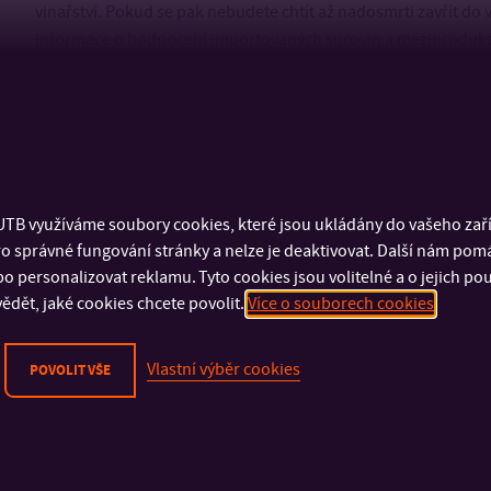
vinařství. Pokud se pak nebudete chtít až nadosmrti zavřít do 
informace o hodnocení importovaných surovin a meziproduktů,
export vín.
TB využíváme soubory cookies, které jsou ukládány do vašeho zaříz
o správné fungování stránky a nelze je deaktivovat. Další nám pom
o personalizovat reklamu. Tyto cookies jsou volitelné a o jejich p
ědět, jaké cookies chcete povolit.
Více o souborech cookies
Vlastní výběr cookies
POVOLIT VŠE