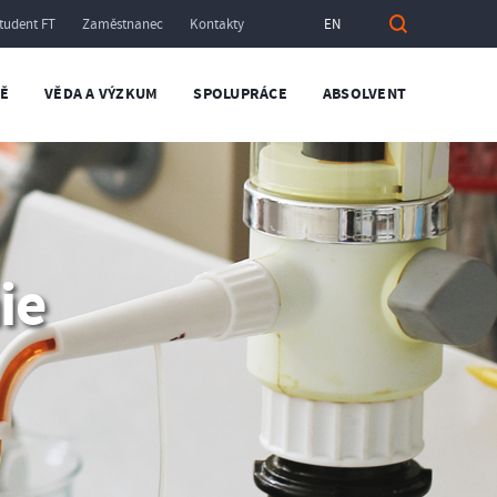
tudent FT
Zaměstnanec
Kontakty
EN
TĚ
VĚDA A VÝZKUM
SPOLUPRÁCE
ABSOLVENT
ie