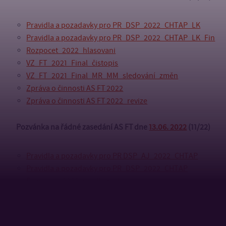
Pravidla a pozadavky pro PR_DSP_2022_CHTAP_LK
Pravidla a pozadavky pro PR_DSP_2022_CHTAP_LK_Fin
Rozpocet_2022_hlasovani
VZ_FT_2021_Final_čistopis
VZ_FT_2021_Final_MR_MM_sledování_změn
Zpráva o činnosti AS FT 2022
Zpráva o činnosti AS FT 2022_revize
Pozvánka na řádné zasedání AS FT dne
13.06. 2022
(11/22)
Pravidla a pozadavky pro PR DSP_AJ_2022_CHTAP
Pravidla a pozadavky pro PR_DSP_2022_CHTAP
Rozpocet_2022_predlozeni
VZ_FT_2021_Final
Zpráva o činnosti AS FT 2022