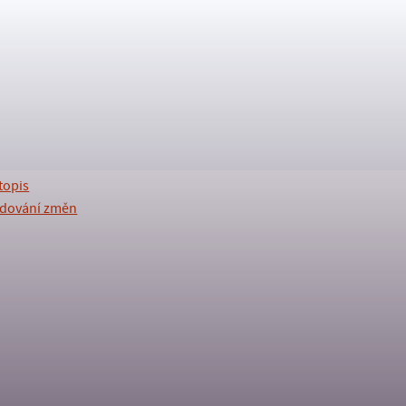
topis
edování změn