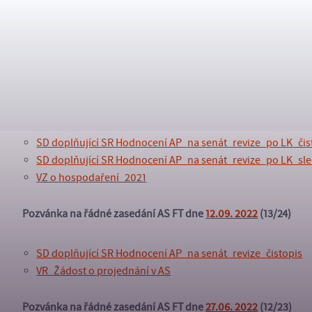
Směrnice_stanovení_termínů PŘ_Ph.D._2023-2024
Směrnice_stanovení_termínů PŘ_Ph.D._AJ_2023-2024
VZ o hospodaření_2021_po zapracování_změn
VZ o hospodaření_2021_sledování_změn
Pozvánka na řádné zasedání AS FT dne
26.09. 2022
(14/25)
SD doplňující SR Hodnocení AP_na senát_revize_po LK_čis
SD doplňující SR Hodnocení AP_na senát_revize_po LK_sl
VZ o hospodaření_2021
Pozvánka na řádné zasedání AS FT dne
12.09. 2022
(13/24)
SD doplňující SR Hodnocení AP_na senát_revize_čistopis
VR_Žádost o projednání v AS
Pozvánka na řádné zasedání AS FT dne
27.06. 2022
(12/23)