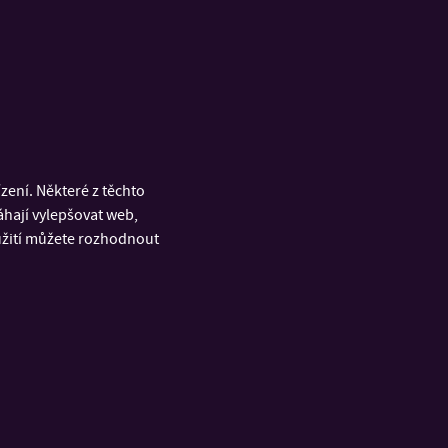
í změn
ení. Některé z těchto
áhají vylepšovat web,
opis
oužití můžete rozhodnout