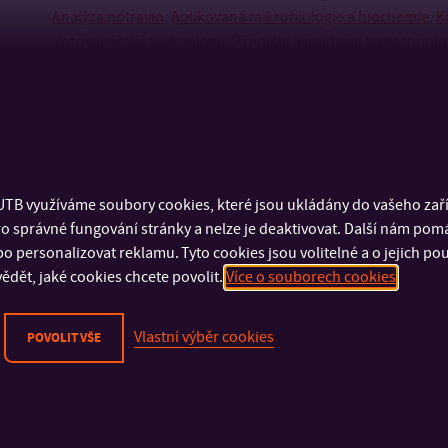
Analýza potravin
,
Aplikovaná mikrobiologie a biochemie
,
K
Potravinářské technologie
,
Tradiční a moderní biotechnolo
Mgr. studium – Environmentální inženýrství
TB využíváme soubory cookies, které jsou ukládány do vašeho zaříz
o správné fungování stránky a nelze je deaktivovat. Další nám pom
o personalizovat reklamu. Tyto cookies jsou volitelné a o jejich p
ědět, jaké cookies chcete povolit.
Více o souborech cookies
Vlastní výběr cookies
POVOLIT VŠE