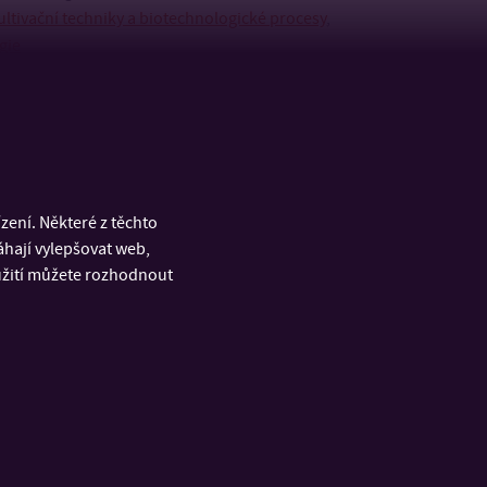
ultivační techniky a biotechnologické procesy
,
gie
ení. Některé z těchto
áhají vylepšovat web,
oužití můžete rozhodnout