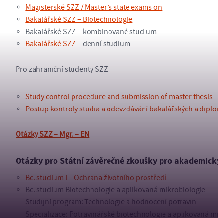
Magisterské SZZ / Master’s state exams on
Bakalářské SZZ – Biotechnologie
Bakalářské SZZ – kombinované studium
Bakalářské SZZ
– denní studium
Pro zahraniční studenty SZZ:
Study control procedure and submission of master thesis
Postup kontroly studia a odevzdávání bakalářských a dipl
O
tázky SZZ – Mgr. – EN
Otázky pro Státní závěrečné zkoušky pro akademick
Bc. studium I – Ochrana životního prostředí
Bc. studium Biotechnologie a aplikovaná mikrobiologie
Studijní program: Technologie a hodnocení potravin
Specializace: Potravinářské biotechnologie a aplikovaná m