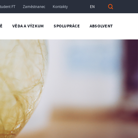
tudent FT
Zaměstnanec
Kontakty
EN
TĚ
VĚDA A VÝZKUM
SPOLUPRÁCE
ABSOLVENT