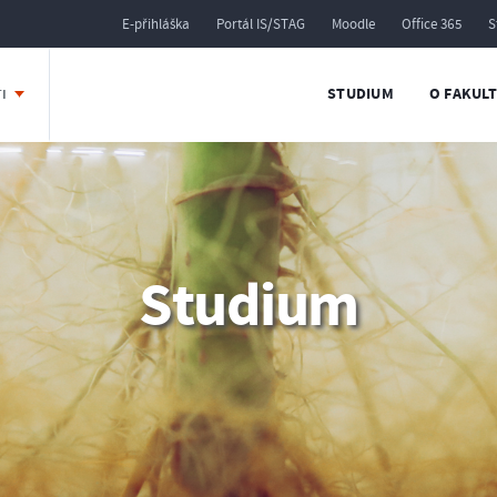
E-přihláška
Portál IS/STAG
Moodle
Office 365
S
STUDIUM
O FAKUL
TI
Studium