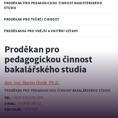
PRODĚKAN PRO PEDAGOGICKOU ČINNOST MAGISTERSKÉHO
STUDIA
PRODĚKAN PRO TVŮRČÍ ČINNOST
PRODĚKANKA PRO VNĚJŠÍ A VNITŘNÍ VZTAHY
Proděkan pro
pedagogickou činnost
bakalářského studia
doc. Ing. Martin Ovsík, Ph.D.
PRODĚKAN PRO PEDAGOGICKOU ČINNOST BAKALÁŘSKÉHO STUDIA
+420 576 035 100
TEL:
ovsik@utb.cz
E-MAIL:
U15/324
KANCELÁŘ: