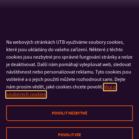
Na webových stránkách UTB využíváme soubory cookies,
které jsou ukládány do vašeho zařízení. Některé z těchto
cookies jsou nezbytné pro správné fungování stránky a nelze
je deaktivovat. Další nám pomáhají vylepšovat web, sledovat
návštěvnost nebo personalizovat reklamu. Tyto cookies jsou
volitelné a o jejich použití můžete rozhodnout sami. Dejte
nám prosím vědět, jaké cookies chcete povolit.
Více o
KONTAKT
souborech cookies
DŮLEŽITÉ INFORMACE
POVOLIT NEZBYTNÉ
FAKULTY A SOUČÁSTI
POVOLIT VŠE