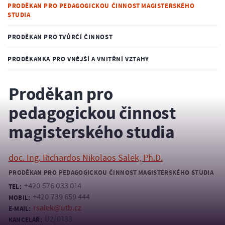
PRODĚKAN PRO PEDAGOGICKOU ČINNOST MAGISTERSKÉHO
STUDIA
PRODĚKAN PRO TVŮRČÍ ČINNOST
PRODĚKANKA PRO VNĚJŠÍ A VNITŘNÍ VZTAHY
Proděkan pro
pedagogickou činnost
magisterského studia
doc. Ing. Richardos Nikolaos Salek, Ph.D.
PRODĚKAN PRO PEDAGOGICKOU ČINNOST MAGISTERSKÉHO STUDIA
+420 576 033 014
TEL:
+420 739 659 444
MOBIL:
rsalek@utb.cz
E-MAIL:
U2/0133
KANCELÁŘ: