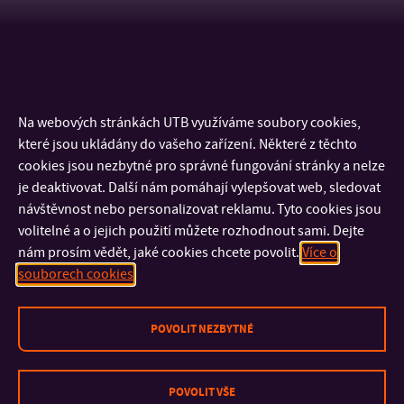
Na webových stránkách UTB využíváme soubory cookies,
které jsou ukládány do vašeho zařízení. Některé z těchto
cookies jsou nezbytné pro správné fungování stránky a nelze
je deaktivovat. Další nám pomáhají vylepšovat web, sledovat
návštěvnost nebo personalizovat reklamu. Tyto cookies jsou
volitelné a o jejich použití můžete rozhodnout sami. Dejte
nám prosím vědět, jaké cookies chcete povolit.
Více o
KONTAKT
souborech cookies
DŮLEŽITÉ INFORMACE
POVOLIT NEZBYTNÉ
FAKULTY A SOUČÁSTI
POVOLIT VŠE