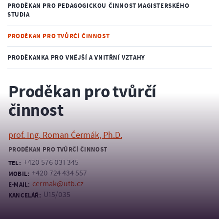
PRODĚKAN PRO PEDAGOGICKOU ČINNOST MAGISTERSKÉHO
STUDIA
PRODĚKAN PRO TVŮRČÍ ČINNOST
PRODĚKANKA PRO VNĚJŠÍ A VNITŘNÍ VZTAHY
Proděkan pro tvůrčí
činnost
prof. Ing. Roman Čermák, Ph.D.
PRODĚKAN PRO TVŮRČÍ ČINNOST
+420 576 031 345
TEL:
+420 724 434 557
MOBIL:
cermak@utb.cz
E-MAIL:
U15/035
KANCELÁŘ: