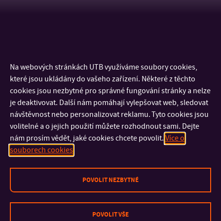
Na webových stránkách UTB využíváme soubory cookies,
které jsou ukládány do vašeho zařízení. Některé z těchto
cookies jsou nezbytné pro správné fungování stránky a nelze
je deaktivovat. Další nám pomáhají vylepšovat web, sledovat
návštěvnost nebo personalizovat reklamu. Tyto cookies jsou
volitelné a o jejich použití můžete rozhodnout sami. Dejte
nám prosím vědět, jaké cookies chcete povolit.
Více o
KONTAKT
souborech cookies
DŮLEŽITÉ INFORMACE
POVOLIT NEZBYTNÉ
FAKULTY A SOUČÁSTI
POVOLIT VŠE