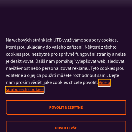
Na webových stránkách UTB využíváme soubory cookies,
které jsou ukládány do vašeho zařízení. Některé z těchto
cookies jsou nezbytné pro správné fungování stránky a nelze
je deaktivovat. Další nám pomáhají vylepšovat web, sledovat
návštěvnost nebo personalizovat reklamu. Tyto cookies jsou
volitelné a o jejich použití můžete rozhodnout sami. Dejte
nám prosím vědět, jaké cookies chcete povolit.
Více o
KONTAKT
souborech cookies
DŮLEŽITÉ INFORMACE
POVOLIT NEZBYTNÉ
FAKULTY A SOUČÁSTI
POVOLIT VŠE