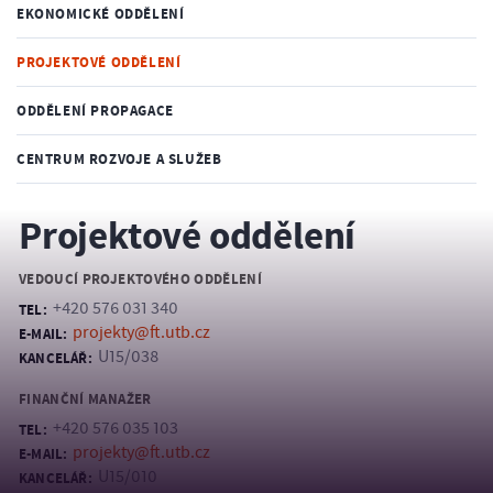
EKONOMICKÉ ODDĚLENÍ
PROJEKTOVÉ ODDĚLENÍ
ODDĚLENÍ PROPAGACE
CENTRUM ROZVOJE A SLUŽEB
Projektové oddělení
VEDOUCÍ PROJEKTOVÉHO ODDĚLENÍ
+420 576 031 340
TEL:
projekty@ft.utb.cz
E-MAIL:
U15/038
KANCELÁŘ:
FINANČNÍ MANAŽER
+420 576 035 103
TEL:
projekty@ft.utb.cz
E-MAIL:
U15/010
KANCELÁŘ: