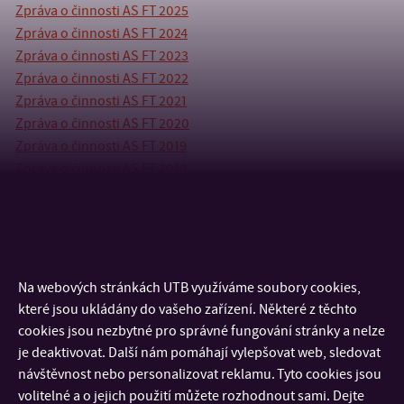
Zpráva o činnosti AS FT 2025
Zpráva o činnosti AS FT 2024
Zpráva o činnosti AS FT 2023
Zpráva o činnosti AS FT 2022
Zpráva o činnosti AS FT 2021
Zpráva o činnosti AS FT 2020
Zpráva o činnosti AS FT 2019
Zpráva o činnosti AS FT 2018
Zpráva o činnosti AS FT 2017
Zpráva o činnosti AS FT 2016
Zpráva o činnosti AS FT 2015
Zpráva o činnosti AS FT 2014
Zpráva o činnosti AS FT 2013
Na webových stránkách UTB využíváme soubory cookies,
Zpráva o činnosti AS FT 2012
které jsou ukládány do vašeho zařízení. Některé z těchto
cookies jsou nezbytné pro správné fungování stránky a nelze
je deaktivovat. Další nám pomáhají vylepšovat web, sledovat
návštěvnost nebo personalizovat reklamu. Tyto cookies jsou
volitelné a o jejich použití můžete rozhodnout sami. Dejte