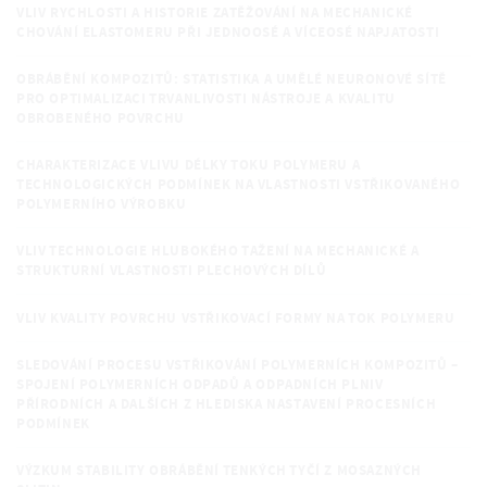
VLIV RYCHLOSTI A HISTORIE ZATĚŽOVÁNÍ NA MECHANICKÉ
CHOVÁNÍ ELASTOMERU PŘI JEDNOOSÉ A VÍCEOSÉ NAPJATOSTI
OBRÁBĚNÍ KOMPOZITŮ: STATISTIKA A UMĚLÉ NEURONOVÉ SÍTĚ
PRO OPTIMALIZACI TRVANLIVOSTI NÁSTROJE A KVALITU
OBROBENÉHO POVRCHU
CHARAKTERIZACE VLIVU DÉLKY TOKU POLYMERU A
TECHNOLOGICKÝCH PODMÍNEK NA VLASTNOSTI VSTŘIKOVANÉHO
POLYMERNÍHO VÝROBKU
VLIV TECHNOLOGIE HLUBOKÉHO TAŽENÍ NA MECHANICKÉ A
STRUKTURNÍ VLASTNOSTI PLECHOVÝCH DÍLŮ
VLIV KVALITY POVRCHU VSTŘIKOVACÍ FORMY NA TOK POLYMERU
SLEDOVÁNÍ PROCESU VSTŘIKOVÁNÍ POLYMERNÍCH KOMPOZITŮ –
SPOJENÍ POLYMERNÍCH ODPADŮ A ODPADNÍCH PLNIV
PŘÍRODNÍCH A DALŠÍCH Z HLEDISKA NASTAVENÍ PROCESNÍCH
PODMÍNEK
VÝZKUM STABILITY OBRÁBĚNÍ TENKÝCH TYČÍ Z MOSAZNÝCH