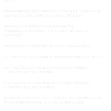
SLITIN
CHARAKTERIZACE VLIVU STUDENÝCH SPOJŮ PŘI VSTŘIKOVÁNÍ
POLYMERŮ NA MECHANICKÉ A STRUKTURNÍ ZMĚNY
OPTIMALIZACE METOD PRO CHARAKTERISTIKU
HYPERELASTICKÝCH MATERIÁLŮ A JEJICH NUMERICKÁ
VERIFIKACE
OPTIMALIZACE KONVEKTIVNÍHO SUŠENÍ BIOMATERIÁLŮ
VLIV TEMPERACE NA FINÁLNÍ VLASTNOSTI VSTŘIKOVANÉHO DÍLU
VLIV NÁSTROJE A TECHNOLOGIE PLOŠNÉHO TVÁŘENÍ NA
VLASTNOSTI PLECHOVÉHO DÍLU
VLIV NÁSTROJE A TECHNOLOGIE PLOŠNÉHO TVÁŘENÍ NA
VLASTNOSTI PLECHOVÉHO DÍLU
INTELIGENTNÍ OPTIMALIZACE FRÉZOVÁNÍ WPC KOMPOZITŮ NA
ZÁKLADĚ SENZORICKÝCH DAT A STROJOVÉHO UČENÍ