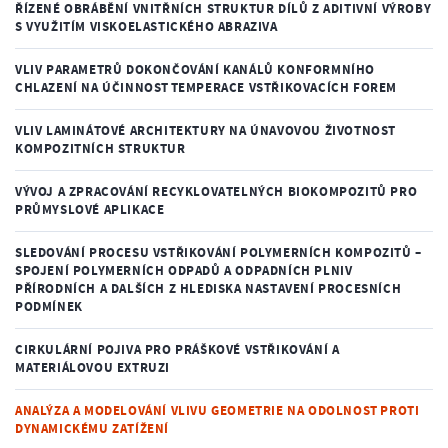
ŘÍZENÉ OBRÁBĚNÍ VNITŘNÍCH STRUKTUR DÍLŮ Z ADITIVNÍ VÝROBY
S VYUŽITÍM VISKOELASTICKÉHO ABRAZIVA
VLIV PARAMETRŮ DOKONČOVÁNÍ KANÁLŮ KONFORMNÍHO
CHLAZENÍ NA ÚČINNOST TEMPERACE VSTŘIKOVACÍCH FOREM
VLIV LAMINÁTOVÉ ARCHITEKTURY NA ÚNAVOVOU ŽIVOTNOST
KOMPOZITNÍCH STRUKTUR
VÝVOJ A ZPRACOVÁNÍ RECYKLOVATELNÝCH BIOKOMPOZITŮ PRO
PRŮMYSLOVÉ APLIKACE
SLEDOVÁNÍ PROCESU VSTŘIKOVÁNÍ POLYMERNÍCH KOMPOZITŮ –
SPOJENÍ POLYMERNÍCH ODPADŮ A ODPADNÍCH PLNIV
PŘÍRODNÍCH A DALŠÍCH Z HLEDISKA NASTAVENÍ PROCESNÍCH
PODMÍNEK
CIRKULÁRNÍ POJIVA PRO PRÁŠKOVÉ VSTŘIKOVÁNÍ A
MATERIÁLOVOU EXTRUZI
ANALÝZA A MODELOVÁNÍ VLIVU GEOMETRIE NA ODOLNOST PROTI
DYNAMICKÉMU ZATÍŽENÍ