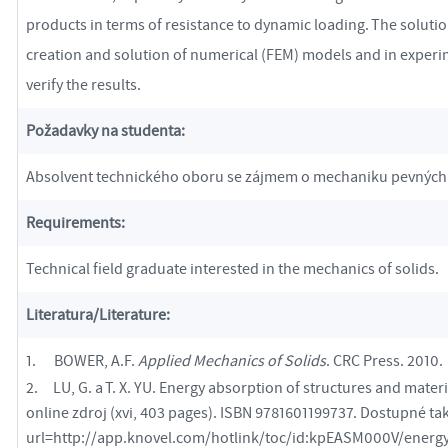
products in terms of resistance to dynamic loading. The solution
creation and solution of numerical (FEM) models and in experi
verify the results.
Požadavky na studenta:
Absolvent technického oboru se zájmem o mechaniku pevných 
Requirements:
Technical field graduate interested in the mechanics of solids.
Literatura/Literature:
1. BOWER, A.F.
Applied Mechanics of Solids
. CRC Press. 2010.
2. LU, G. a T. X. YU. Energy absorption of structures and mater
online zdroj (xvi, 403 pages). ISBN 9781601199737. Dostupné tak
url=http://app.knovel.com/hotlink/toc/id:kpEASM000V/energ