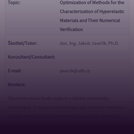
Topic:
Optimization of Methods for the
Characterization of Hyperelastic
Materials and Their Numerical
Verification
Školitel/Tutor:
doc. Ing. Jakub Javořík, Ph.D.
Konzultant/
Consultant:
E-mail:
javorik@utb.cz
Anotace:
Obsahem studia bude výzkum v oblasti mechaniky
elastomerů. V současnosti existuje řada různých metod pro
získání materiálových parametrů popisujících nelineární
chování hyperelastických materiálů (elastomerů).