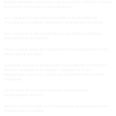
ŘÍZENÉ OBRÁBĚNÍ VNITŘNÍCH STRUKTUR DÍLŮ Z ADITIVNÍ VÝROBY
S VYUŽITÍM VISKOELASTICKÉHO ABRAZIVA
VLIV PARAMETRŮ DOKONČOVÁNÍ KANÁLŮ KONFORMNÍHO
CHLAZENÍ NA ÚČINNOST TEMPERACE VSTŘIKOVACÍCH FOREM
VLIV LAMINÁTOVÉ ARCHITEKTURY NA ÚNAVOVOU ŽIVOTNOST
KOMPOZITNÍCH STRUKTUR
VÝVOJ A ZPRACOVÁNÍ RECYKLOVATELNÝCH BIOKOMPOZITŮ PRO
PRŮMYSLOVÉ APLIKACE
SLEDOVÁNÍ PROCESU VSTŘIKOVÁNÍ POLYMERNÍCH KOMPOZITŮ –
SPOJENÍ POLYMERNÍCH ODPADŮ A ODPADNÍCH PLNIV
PŘÍRODNÍCH A DALŠÍCH Z HLEDISKA NASTAVENÍ PROCESNÍCH
PODMÍNEK
CIRKULÁRNÍ POJIVA PRO PRÁŠKOVÉ VSTŘIKOVÁNÍ A
MATERIÁLOVOU EXTRUZI
ANALÝZA A MODELOVÁNÍ VLIVU GEOMETRIE NA ODOLNOST PROTI
DYNAMICKÉMU ZATÍŽENÍ