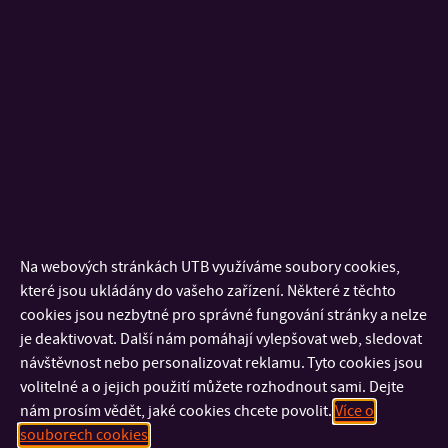
Především současné optické bezkontaktní technologie
snímání deformací umožňují charakterizovat složité
tvarové změny zkušebních těles a výrobků. Cílem práce
bude návrh a vyhodnocení nejvhodnějších metod pro
efektivní a přesné zkoušení těchto materiálů, jako je např.
návrh metody, která umožňuje z jedné zkoušky získat
maximum materiálových parametrů. Experimenty budou
současně simulovány a analyzovány pokročilými
numerickými metodami na principu metody konečných
Na webových stránkách UTB využíváme soubory cookies,
prvků (FEM).
které jsou ukládány do vašeho zařízení. Některé z těchto
cookies jsou nezbytné pro správné fungování stránky a nelze
Annotation:
je deaktivovat. Další nám pomáhají vylepšovat web, sledovat
návštěvnost nebo personalizovat reklamu. Tyto cookies jsou
The work will deal with research of the mechanics of
volitelné a o jejich použití můžete rozhodnout sami. Dejte
elastomers. Today, there are a number of different
nám prosím vědět, jaké cookies chcete povolit.
Více o
methods for measuring of material parameters describing
souborech cookies