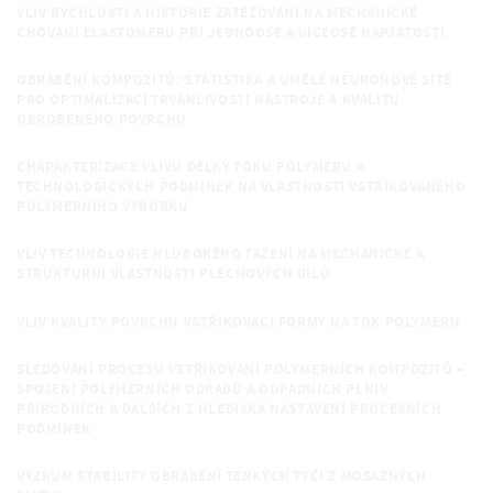
VLIV RYCHLOSTI A HISTORIE ZATĚŽOVÁNÍ NA MECHANICKÉ
CHOVÁNÍ ELASTOMERU PŘI JEDNOOSÉ A VÍCEOSÉ NAPJATOSTI
OBRÁBĚNÍ KOMPOZITŮ: STATISTIKA A UMĚLÉ NEURONOVÉ SÍTĚ
PRO OPTIMALIZACI TRVANLIVOSTI NÁSTROJE A KVALITU
OBROBENÉHO POVRCHU
CHARAKTERIZACE VLIVU DÉLKY TOKU POLYMERU A
TECHNOLOGICKÝCH PODMÍNEK NA VLASTNOSTI VSTŘIKOVANÉHO
POLYMERNÍHO VÝROBKU
VLIV TECHNOLOGIE HLUBOKÉHO TAŽENÍ NA MECHANICKÉ A
STRUKTURNÍ VLASTNOSTI PLECHOVÝCH DÍLŮ
VLIV KVALITY POVRCHU VSTŘIKOVACÍ FORMY NA TOK POLYMERU
SLEDOVÁNÍ PROCESU VSTŘIKOVÁNÍ POLYMERNÍCH KOMPOZITŮ –
SPOJENÍ POLYMERNÍCH ODPADŮ A ODPADNÍCH PLNIV
PŘÍRODNÍCH A DALŠÍCH Z HLEDISKA NASTAVENÍ PROCESNÍCH
PODMÍNEK
VÝZKUM STABILITY OBRÁBĚNÍ TENKÝCH TYČÍ Z MOSAZNÝCH