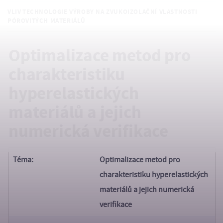
VLIV TECHNOLOGIE VÝROBY NA ZVUKOIZOLAČNÍ VLASTNOSTI
PÓROVITÝCH MATERIÁLŮ
Optimalizace metod pro
charakteristiku
hyperelastických
materiálů a jejich
numerická verifikace
Téma:
Optimalizace metod pro
charakteristiku hyperelastických
materiálů a jejich numerická
verifikace