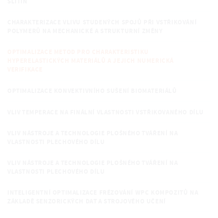
SLITIN
CHARAKTERIZACE VLIVU STUDENÝCH SPOJŮ PŘI VSTŘIKOVÁNÍ
POLYMERŮ NA MECHANICKÉ A STRUKTURNÍ ZMĚNY
OPTIMALIZACE METOD PRO CHARAKTERISTIKU
HYPERELASTICKÝCH MATERIÁLŮ A JEJICH NUMERICKÁ
VERIFIKACE
OPTIMALIZACE KONVEKTIVNÍHO SUŠENÍ BIOMATERIÁLŮ
VLIV TEMPERACE NA FINÁLNÍ VLASTNOSTI VSTŘIKOVANÉHO DÍLU
VLIV NÁSTROJE A TECHNOLOGIE PLOŠNÉHO TVÁŘENÍ NA
VLASTNOSTI PLECHOVÉHO DÍLU
VLIV NÁSTROJE A TECHNOLOGIE PLOŠNÉHO TVÁŘENÍ NA
VLASTNOSTI PLECHOVÉHO DÍLU
INTELIGENTNÍ OPTIMALIZACE FRÉZOVÁNÍ WPC KOMPOZITŮ NA
ZÁKLADĚ SENZORICKÝCH DAT A STROJOVÉHO UČENÍ