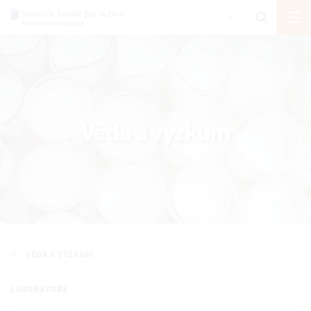
Věda a výzkum
VĚDA A VÝZKUM
LABORATOŘE