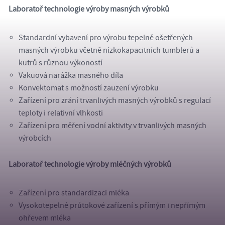
Laboratoř technologie výroby masných výrobků
Standardní vybavení pro výrobu tepelně ošetřených
masných výrobku včetně nízkokapacitních tumblerů a
kutrů s různou výkoností
Vakuová narážka masného díla
Konvektomat s možností zauzení výrobku
Zařízení pro zrání trvanlivých masných výrobků s regulací
teploty i relativní vlhkosti
Zařízení pro měření vodní aktivity v trvanlivých masných
výrobcích
Laboratoř technologie výroby mléčných výrobků
Zařízení pro standardizaci mléka
Vysokotepelné průtokové zařízení s přímým i nepřímým
ohřevem mléka