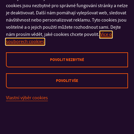
cookies jsou nezbytné pro správné fungování stránky a nelze
je deaktivovat. Další nám pomáhají vylepšovat web, sledovat
Zařízení pro výrobu piva
návštěvnost nebo personalizovat reklamu. Tyto cookies jsou
Zařízení pro výrobu ovocných vín a ciderů
volitelné a o jejich použití můžete rozhodnout sami. Dejte
nám prosím vědět, jaké cookies chcete povolit.
Více o
Laboratoř fyzikálních vlastností potravin
souborech cookies
Texturometr – analýza tvrdosti, lepivosti, soudržnosti
POVOLIT NEZBYTNÉ
výrobků, posouzení tažnosti těsta
Reometr – posouzení reologických vlastností kapalných a
polotuhých produktů, možnost sledování síly gelu během
POVOLIT VŠE
výroby a skladování potravin
Viskozimetr – posouzení viskozity kapalných systémů
Vlastní výběr cookies
potravin
Laboratoř kapalinové chromatografie