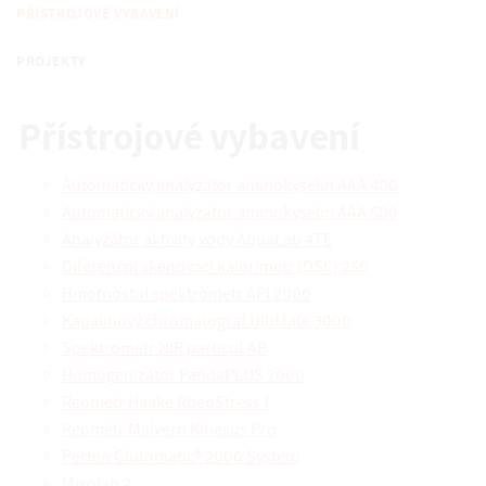
PŘÍSTROJOVÉ VYBAVENÍ
PROJEKTY
Přístrojové vybavení
Automatický analyzátor aminokyselin AAA 400
Automatický analyzátor aminokyselin AAA 500
Analyzátor aktivity vody AquaLab 4TE
Diferenční skenovací kalorimetr (DSC) 250
Hmotnostní spektrometr API 2000
Kapalinový chromatograf UltiMate 3000
Spektrometr NIR particuLAB
Homogenizátor PandaPLUS 2000
Reometr Haake RheoStress 1
Reometr Malvern Kinexus Pro
Perten Glutomatic® 2000 System
Mixolab 2