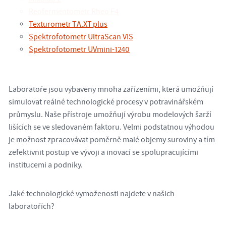
Reofermentometr Rheo F4
Texturometr TA.XT plus
Spektrofotometr UltraScan VIS
Spektrofotometr UVmini-1240
Laboratoře jsou vybaveny mnoha zařízeními, která umožňují
simulovat reálné technologické procesy v potravinářském
průmyslu. Naše přístroje umožňují výrobu modelových šarží
lišících se ve sledovaném faktoru. Velmi podstatnou výhodou
je možnost zpracovávat poměrně malé objemy suroviny a tím
zefektivnit postup ve vývoji a inovací se spolupracujícími
institucemi a podniky.
Jaké technologické vymoženosti najdete v našich
laboratořích?