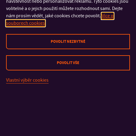
technického nebo
or natural sciences
návštěvnost nebo personalizovat reklamu. Tyto cookies jsou
volitelné a o jejich použití můžete rozhodnout sami. Dejte
přírodovědného
(Ing., Mgr.).
nám prosím vědět, jaké cookies chcete povolit.
Více o
směru (Ing., Mgr.).
Knowledge of
souborech cookies
Znalost anglického
English language,
jazyka, schopnost
abilities of
POVOLIT NEZBYTNÉ
samostatné tvůrčí
independent and
práce, zkušenosti s
creative work,
POVOLIT VŠE
prací v chemické a
experiences with the
mikrobiologické
work in chemical and
Vlastní výběr cookies
laboratoři.
microbiological
laboratories.
DAYAN, Nava (ed.).
Handbook of
Literatura /
Formulating Dermal Applications
.
Literature
Online. Wiley, 2016. ISBN 9781119363620.
Dostupné
z: https://doi.org/10.1002/9781119364221.