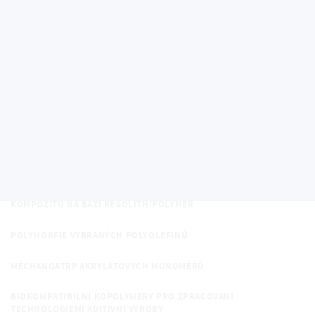
POVRCHY S DEFINOVANOU STRUKTUROU
TRIBOELEKTRIFIKAČNÍ MECHANISMY POLYMERNÍCH MATERIÁLŮ A
JEJICH APLIKACE V SAMONAPÁJECÍCH SENZORECH
TECHNOLOGIE ZPRACOVÁNÍ A CHARAKTERIZACE POLYMERNÍCH
SYSTÉMŮ PRO REGENERATIVNÍ MEDICÍNU
ŘÍZENÍ STRUKTURY A VLASTNOSTÍ SEMI-KRYSTALICKÝCH
POLYMERŮ S VYUŽITÍM ADITIV NA OBNOVITELNÉ BÁZI
VLIV EXTERNÍCH ČINITELŮ NA CHOVÁNÍ BIOPOLYMERNÍCH MATRIC
UDRŽITELNÉ TECHNOLOGIE PRO VESMÍRNÉ APLIKACE: STUDIUM
KOMPOZITŮ NA BÁZI REGOLITH/POLYMER
POLYMORFIE VYBRANÝCH POLYOLEFINŮ
MECHANOATRP AKRYLÁTOVÝCH MONOMERŮ
BIOKOMPATIBILNÍ KOPOLYMERY PRO ZPRACOVANÍ
TECHNOLOGIEMI ADITIVNÍ VÝROBY