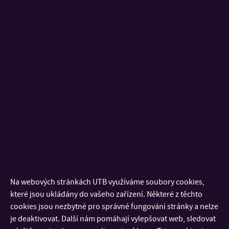
využity při vývoji
acquired knowledge
nových
is expected to
biokompatibilních a
contribute to the
multifunkčních
development of
nosičových systémů
novel biocompatible
s potenciálním
and multifunctional
uplatněním v
carrier systems with
pokročilých
potential
kosmetických a
applications in
farmaceutických
advanced cosmetic
aplikacích.
and pharmaceutical
formulations.
Na webových stránkách UTB využíváme soubory cookies,
které jsou ukládány do vašeho zařízení. Některé z těchto
Požadavky /
Ukončené VŠ
Completed university
cookies jsou nezbytné pro správné fungování stránky a nelze
Requirements
vzdělání
degree in technical
je deaktivovat. Další nám pomáhají vylepšovat web, sledovat