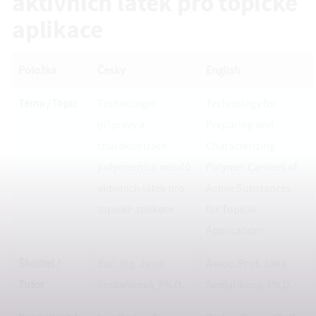
aktivních látek pro topické
aplikace
Položka
Česky
English
Téma / Topic
Technologie
Technology for
přípravy a
Preparing and
charakterizace
Characterizing
polymerních nosičů
Polymer Carriers of
aktivních látek pro
Active Substances
topické aplikace
for Topical
Applications
Školitel /
doc. Ing. Jana
Assoc. Prof. Jana
Tutor
Sedlaříková, Ph.D.
Sedlaříková, Ph.D.