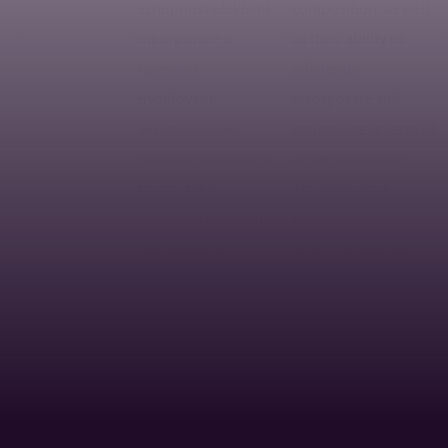
schopnost efektivní
composition, as well
inkorporace a
as their ability to
řízeného
efficiently
uvolňování
incorporate and
aktivních látek.
control the release of
Součástí hodnocení
active substances.
budou také
The evaluated
vlastnosti ovlivňující
parameters will also
technologickou
include properties
zpracovatelnost,
affecting
bezpečnost a
technological
biologickou
processability, safety,
účinnost těchto
and biological
systémů. Získané
efficacy of these
poznatky budou
systems. The