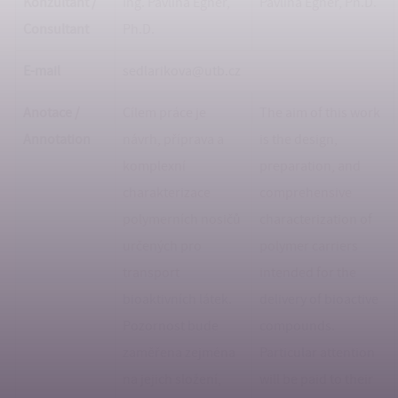
Konzultant /
Ing. Pavlína Egner,
Pavlína Egner, Ph.D.
Consultant
Ph.D.
E-mail
sedlarikova@utb.cz
Anotace /
Cílem práce je
The aim of this work
Annotation
návrh, příprava a
is the design,
komplexní
preparation, and
charakterizace
comprehensive
polymerních nosičů
characterization of
určených pro
polymer carriers
transport
intended for the
bioaktivních látek.
delivery of bioactive
Pozornost bude
compounds.
zaměřena zejména
Particular attention
na jejich složení,
will be paid to their