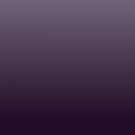
doc. Ing. Richardos Nikolaos Salek, Ph.D.
PRODĚKAN PRO PEDAGOGICKOU ČINNOST MAGISTERSKÉHO STUDIA
+420 576 033 014
TEL:
+420 739 659 444
MOBIL:
rsalek@utb.cz
E-MAIL:
U2/0133
KANCELÁŘ:
prof. Ing. Daniela Sumczynski, Ph.D.
PROFESORKA
+420 576 031 525
TEL:
sumczynski@utb.cz
E-MAIL:
U6/P33
KANCELÁŘ:
doc. Ing. Soňa Škrovánková, Ph.D.
DOCENT
+420 576 031 524
TEL:
+420 604 574 790
MOBIL:
skrovankova@utb.cz
E-MAIL: