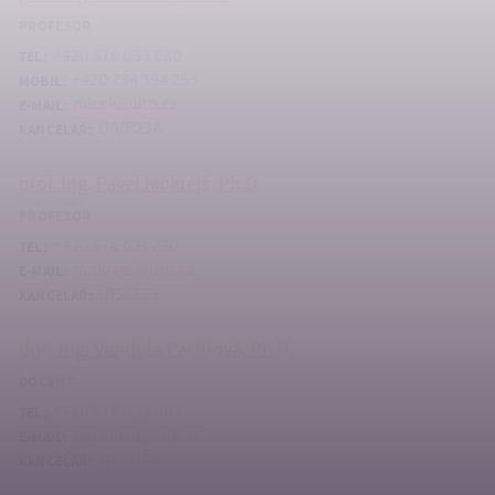
PROFESOR
+420 576 033 030
TEL:
+420 734 394 253
MOBIL:
mlcek@utb.cz
E-MAIL:
U6/P23A
KANCELÁŘ:
prof. Ing. Pavel Mokrejš, Ph.D.
PROFESOR
+420 576 031 230
TEL:
mokrejs@utb.cz
E-MAIL:
U15/339
KANCELÁŘ:
doc. Ing. Vendula Pachlová, Ph.D.
DOCENT
+420 576 033 007
TEL:
pachlova@utb.cz
E-MAIL:
U2/0134
KANCELÁŘ: