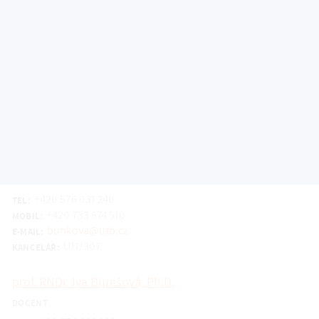
ve Zlíně
doc. Ing. et Ing. Anna Adámková, Ph.D.
DOCENT
+420 576 031 592
TEL:
aadamkova@utb.cz
E-MAIL:
U6/P35
KANCELÁŘ:
prof. RNDr. Leona Buňková, Ph.D.
PROFESOR
+420 576 031 240
TEL:
+420 733 674 510
MOBIL:
bunkova@utb.cz
E-MAIL:
U11/307
KANCELÁŘ:
prof. RNDr. Iva Burešová, Ph.D.
DOCENT