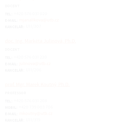
DOCENT
+420 576 031 020
TEL:
mjanalikova@utb.cz
E-MAIL:
U11/307
KANCELÁŘ:
doc. Ing. Markéta Julinová, Ph.D.
DOCENT
+420 576 031 220
TEL:
julinova@utb.cz
E-MAIL:
U11/206
KANCELÁŘ:
prof. Mgr. Marek Koutný, Ph.D.
PROFESSOR
+420 576 031 208
TEL:
+420 739 003 706
MOBIL:
mkoutny@utb.cz
E-MAIL:
U11/319
KANCELÁŘ: