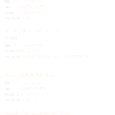
+420 576 033 333
TEL:
+420 724 434 558
MOBIL:
buresova@utb.cz
E-MAIL:
U2/0137
KANCELÁŘ:
doc. Ing. Miroslav Fišera, CSc.
DOCENT
+420 576 038 084
TEL:
fisera@utb.cz
E-MAIL:
U6/P35, U15/219 - tel: +420 576 038 116
KANCELÁŘ:
doc. Ing. Robert Gál, Ph.D.
+420 576 033 006
TEL:
+420 604 229 578
MOBIL:
gal@utb.cz
E-MAIL:
U2/0143
KANCELÁŘ:
doc. Mgr. Magda Janalíková, Ph.D.