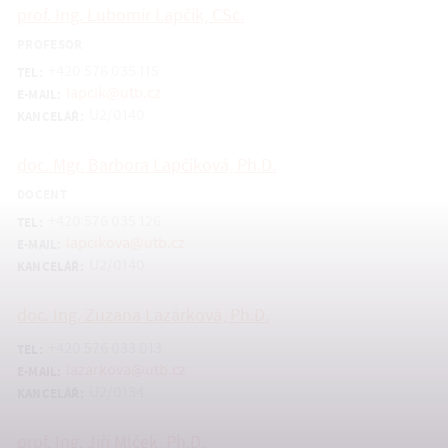
prof. Ing. Lubomír Lapčík, CSc.
PROFESOR
+420 576 035 115
TEL:
lapcik@utb.cz
E-MAIL:
U2/0140
KANCELÁŘ:
doc. Mgr. Barbora Lapčíková, Ph.D.
DOCENT
+420 576 035 126
TEL:
lapcikova@utb.cz
E-MAIL:
U2/0140
KANCELÁŘ:
doc. Ing. Zuzana Lazárková, Ph.D.
+420 576 033 013
TEL:
lazarkova@utb.cz
E-MAIL:
U2/0134
KANCELÁŘ:
prof. Ing. Jiří Mlček, Ph.D.