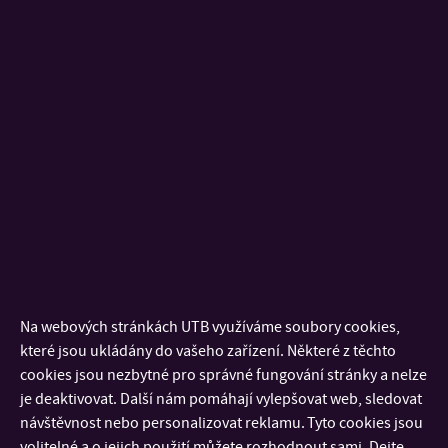
U6/P34
KANCELÁŘ:
Externí členové:
prof. Ing. Miroslava Kačániová, PhD.
Fakulta záhradníctva a krajinného inžinierstva, SPU v Nitre
– doc. Ing. Marcela Pejchalová, Ph.D.
Fakulta chemicko-technologická, Univerzita Pardubice
Na webových stránkách UTB využíváme soubory cookies,
které jsou ukládány do vašeho zařízení. Některé z těchto
doc. Ing. Libor Červenka, Ph.D.
cookies jsou nezbytné pro správné fungování stránky a nelze
Fakulta chemicko-technologická, Univerzita Pardubice
je deaktivovat. Další nám pomáhají vylepšovat web, sledovat
návštěvnost nebo personalizovat reklamu. Tyto cookies jsou
volitelné a o jejich použití můžete rozhodnout sami. Dejte