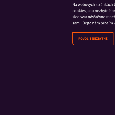
Na webových stránkách U
cookies jsou nezbytné pr
sledovat návštěvnost neb
sami. Dejte nám prosím v
POVOLIT NEZBYTNÉ
KONTAKT
Univerzita Tomáše Bati ve
Zlíně
Fakulta technologická
Vavrečkova 5669