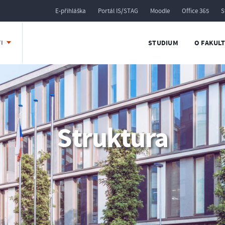
E-přihláška
Portál IS/STAG
Moodle
Office 365
S
STUDIUM
O FAKUL
TI
Struktura