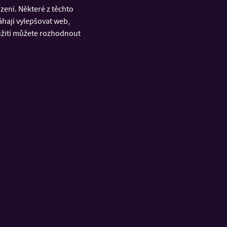
ení. Některé z těchto
áhají vylepšovat web,
oužití můžete rozhodnout
RYCHLÉ ODKAZY
á
Úřední deska
u a
Portál IS/STAG
Office 365
ích
Facebook