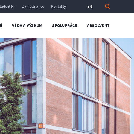
tudent FT
Zaměstnanec
Kontakty
EN
TĚ
VĚDA A VÝZKUM
SPOLUPRÁCE
ABSOLVENT