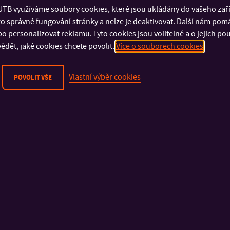
TB využíváme soubory cookies, které jsou ukládány do vašeho zaříz
o správné fungování stránky a nelze je deaktivovat. Další nám pom
o personalizovat reklamu. Tyto cookies jsou volitelné a o jejich p
ědět, jaké cookies chcete povolit.
Více o souborech cookies
Vlastní výběr cookies
POVOLIT VŠE
DŮLEŽITÉ INFORMACE
FAKULTY A SOUČÁSTI
Fyzická bezpečnost
Fakulta technologick
Kybernetická bezpečnost
Fakulta management
Ochrana osobních údajů
ekonomiky
Oznamování porušení práva EU
Fakulta multimediáln