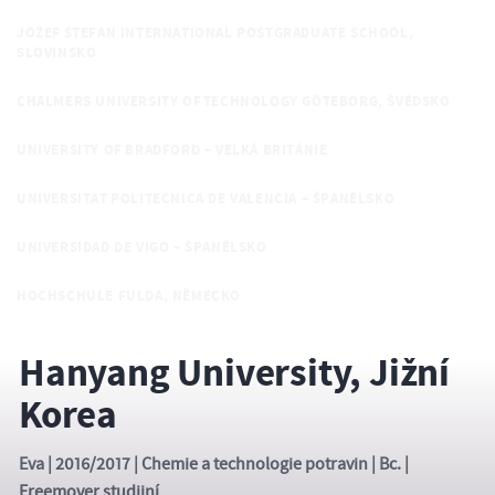
JOŽEF STEFAN INTERNATIONAL POSTGRADUATE SCHOOL,
SLOVINSKO
CHALMERS UNIVERSITY OF TECHNOLOGY GÖTEBORG, ŠVÉDSKO
UNIVERSITY OF BRADFORD – VELKÁ BRITÁNIE
UNIVERSITAT POLITECNICA DE VALENCIA – ŠPANĚLSKO
UNIVERSIDAD DE VIGO – ŠPANĚLSKO
HOCHSCHULE FULDA, NĚMECKO
Hanyang University, Jižní
Korea
Eva | 2016/2017 | Chemie a technologie potravin | Bc. |
Freemover studijní