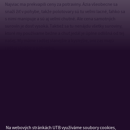
Najviac ma prekvapili ceny za potraviny. Ázia všeobecne sa
snaží žiť v pohybe, takže polotovary sú tu veľmi lacné, ľahko sa
s nimi manipuje a sú aj veľmi chutné. Ale cena samotných
surovín je dosť vysoká. Taktiež sa tu nenájdu všetky suroviny,
ktoré my používame bežne a chuť jedál je úplne odlišná od tej
našej. My máme radšej slanejšie a kyslejšie, oni zas majú
radšej sladšie a pálivejšie.
U nás na škole máme predmet rozdelený na seminár,
prednášku a niekedy aj labáky. V Kórei majú len prednášky.
Takže následné precvičovanie učiva nebolo a to všetko sme sa
museli naučiť doma sami. Napríklad mala som tam fyzikálnu
chémiu, kde sme preberali teóriu, ale test bol len samé
príklady a na hodine sme nevypočítali ani jeden.
Náročnost
Hanyang univerzita je number one súkromná univerzita v
Na webových stránkách UTB využíváme soubory cookies,