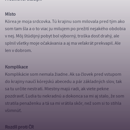
Místo
Kórea je moja srdcovka. Tú krajinu som milovala pred tým ako
som tam šla a o to viac ju milujem po prežití nejakého obdobia
v nej. Môj štúdijný pobyt bol výborný, troška dosť drahý, ale
splnil všetky moje očakávania a aj ma veľakrát prekvapil. Ale
len v dobrom.
Komplikace
Komplikácie som nemala žiadne. Ak sa človek pred vstupom
do krajiny naučí kórejskú abecedu a pár základných slov, tak
sa tu určite nestratí. Miestny majú radi, ak viete pekne
pozdraviť. Ľudia tu nekradnú a dokonca sa mi aj stalo, že som
stratila penaženku a tá sa mi vrátila skôr, než som si to stihla
všimnúť.
Rozdíl proti ČR