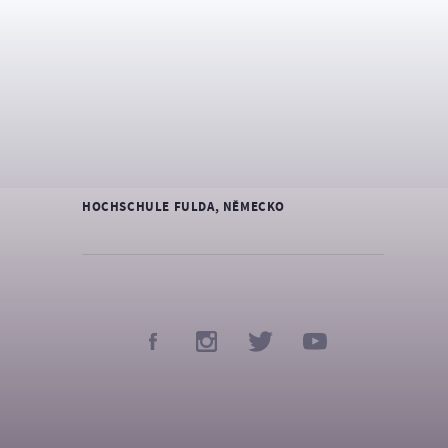
GÖTEBORG, ŠVÉDSKO
UNIVERSITY OF BRADFORD – VELKÁ BRITÁNIE
UNIVERSITAT POLITECNICA DE VALENCIA –
ŠPANĚLSKO
UNIVERSIDAD DE VIGO – ŠPANĚLSKO
HOCHSCHULE FULDA, NĚMECKO