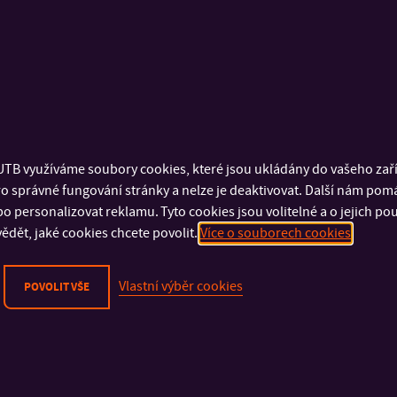
Agáta, Erasmus 2020 – studijní pobyt/stáž ve Španěl
TB využíváme soubory cookies, které jsou ukládány do vašeho zaříz
korona.
o správné fungování stránky a nelze je deaktivovat. Další nám pom
o personalizovat reklamu. Tyto cookies jsou volitelné a o jejich p
Kdo vyjel na zahraniční stáž během letního semestru v roce 2
ědět, jaké cookies chcete povolit.
Více o souborech cookies
O takovém příběhu nám poví Agáta, studentka FT, která se v l
>>>
Lituješ svého rozhodnutí vyjet na Erasmus zrovn
Vlastní výběr cookies
POVOLIT VŠE
dlouho vůbec tvůj pobyt ve Valencii trval?
Určitě nelituji. Je to zkušenost, která se mi může do budoucna 
nečekaných situacích najít nejlepší řešení. Můj pobyt trval pře
jsem se rozhodla vrátit zpět do České republiky. Týden poté, c