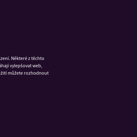
+4
sku aneb od ledna do března, než přišla
ení. Některé z těchto
áhají vylepšovat web,
oužití můžete rozhodnout
020 zažil díky koronaviru poněkud neobvyklý Erasmus.
ednu vydala za dobrodružstvím do Valencie.
a když přišla celosvětová pandemie? Jak
velmi hodit. Naučila jsem se rychle reagovat a v
sně 54 dní. Je to velká škoda, ale nakonec jsem ráda, že
o jsem odletěla z Valencie na tom bylo Španělsko