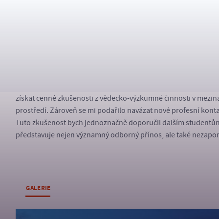
Velmi pozitivně na mě zapůsobili místní obyvatelé. Valencijci 
Zejména spolupráce s místními školitelkami a doktorandy byla
úroveň znalosti angličtiny, nicméně i přes jazykovou bariéru 
Hodnocení
Celou stáž hodnotím jako velmi přínosnou jak z odborného, 
získat cenné zkušenosti z vědecko-výzkumné činnosti v mezin
prostředí. Zároveň se mi podařilo navázat nové profesní konta
Tuto zkušenost bych jednoznačně doporučil dalším studentů
představuje nejen významný odborný přínos, ale také nezapo
GALERIE