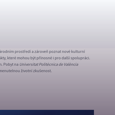
jsou obecně velmi přátelští, otevření a ochotní pomoci.
 velmi vstřícná. Určitým omezením může být nižší
jsou místní lidé ochotni komunikovat různými způsoby.
tak osobního hlediska. Program Erasmus+ mi umožnil
árodním prostředí a zároveň poznat nové kulturní
kty, které mohou být přínosné i pro další spolupráci.
m. Pobyt na
Universitat Politècnica de València
menutelnou životní zkušenost.