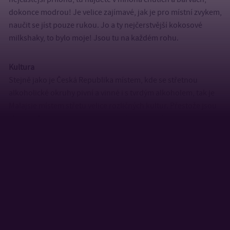
dokonce modrou! Je velice zajímavé, jak je pro místní zvykem,
naučit se jíst pouze rukou. Jo a ty nejčerstvější kokosové
milkshaky, to bylo moje! Jsou tu na každém rohu.
Kultura
Stejně jako je Česká Republika místem, kde se střetnou
alkoholické okruhy pivní a vinné i s tvrdým alkoholem, tak je
Malajsie místem střetu velice rozličných kultur. Přestože jsou
Malajci Muslimové, naleznete zde (mimo jiné) i spoustu
Hinduistických Indů a Budhistických/ateistických Číňanů, kdy
od každé z kultur naleznete mnoho chrámů či celých měst,
kde se všichni tolerují a žijí spolu v naprostém míru. Vy tak
před sebou máte opravdu unikátní podívanou a ani rok by
vám nestačil na to projít všechna ta nádherná, kulturně
bohatá místa. Všichni zdejší obyvatelé jsou tak velice srdeční a
milí, až se vám tomu nebude chtít věřit.