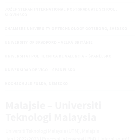
JOŽEF STEFAN INTERNATIONAL POSTGRADUATE SCHOOL,
SLOVINSKO
CHALMERS UNIVERSITY OF TECHNOLOGY GÖTEBORG, ŠVÉDSKO
UNIVERSITY OF BRADFORD – VELKÁ BRITÁNIE
UNIVERSITAT POLITECNICA DE VALENCIA – ŠPANĚLSKO
UNIVERSIDAD DE VIGO – ŠPANĚLSKO
HOCHSCHULE FULDA, NĚMECKO
Malajsie – Universiti
Teknologi Malaysia
Universiti Teknologi Malaysia (UTM), Malajsie
Jan | 2022/2023 | Procesní inženýrství | PhD. | interní soutěž