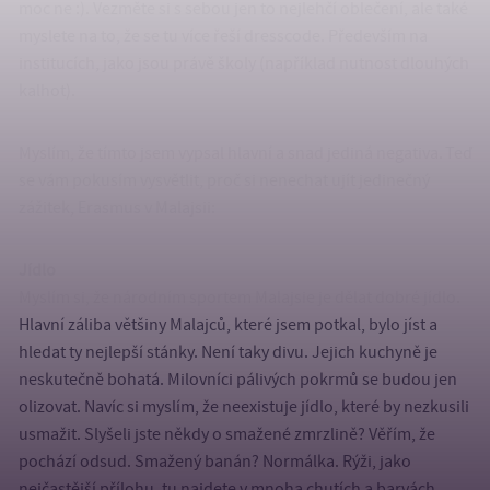
moc ne :). Vezměte si s sebou jen to nejlehčí oblečení, ale také
myslete na to, že se tu více řeší dresscode. Především na
institucích, jako jsou právě školy (například nutnost dlouhých
kalhot).
Myslím, že tímto jsem vypsal hlavní a snad jediná negativa. Teď
se vám pokusím vysvětlit, proč si nenechat ujít jedinečný
zážitek, Erasmus v Malajsii:
Jídlo
Myslím si, že národním sportem Malajsie je dělat dobré jídlo.
Hlavní záliba většiny Malajců, které jsem potkal, bylo jíst a
hledat ty nejlepší stánky. Není taky divu. Jejich kuchyně je
neskutečně bohatá. Milovníci pálivých pokrmů se budou jen
olizovat. Navíc si myslím, že neexistuje jídlo, které by nezkusili
usmažit. Slyšeli jste někdy o smažené zmrzlině? Věřím, že
pochází odsud. Smažený banán? Normálka. Rýži, jako
nejčastější přílohu, tu najdete v mnoha chutích a barvách,