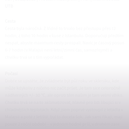
UTB
Cesta
Cesta byla náročná. Z Vídně to trvalo bez přestupu přes 12
hodin, z toho 10 hodin v kuse z Istanbulu. Doporučuji předtím
nespat, abyste maximum cesty prospali. Navíc je časový posun
6-7 hodin (v Malajsii není letní/zimní čas, samozřejmě) a
chvilku trvá se s tím vypořádat.
Počasí
Dobře se ujistěte, že zvládnete být půl roku ve skleníku, kde
může kdykoliv z ničeho nic začít pršet. Je tam sice celoročně
nádherných +/- 30 °C, ale oproti těm našim je tam velmi vlhko.
Chvilku trvá se na to aklimatizovat, hlavně pro lidi libující si v
chladnějších teplotách. Když jsem poprvé vystoupil z letadla v
Malajsii a poté z letiště, byl to docela šok. Jak sami říkají, mají
pouze 2 roční období – v jednom hodně prší, v druhém zase