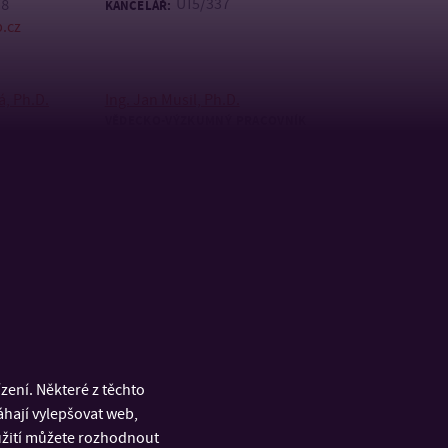
U15/337
78
KANCELÁŘ:
.cz
á, Ph.D.
Ing. Jan Musil, Ph.D.
VĚDECKO-VÝZKUMNÝ PRACOVNÍK
48
+420 576 031 450
TEL:
b.cz
jmusil@utb.cz
E-MAIL:
ček, Ph.D.
prof. Ing. Petr Svoboda, Ph.D.
PROFESOR
+420 576 031 335
TEL:
1
svoboda@utb.cz
E-MAIL:
cz
U15/332
KANCELÁŘ:
/A416 - tel:
8 012
ení. Některé z těchto
áhají vylepšovat web,
ukal, Ph.D.
Ing. Soňa Zenzingerová, Ph.D.
oužití můžete rozhodnout