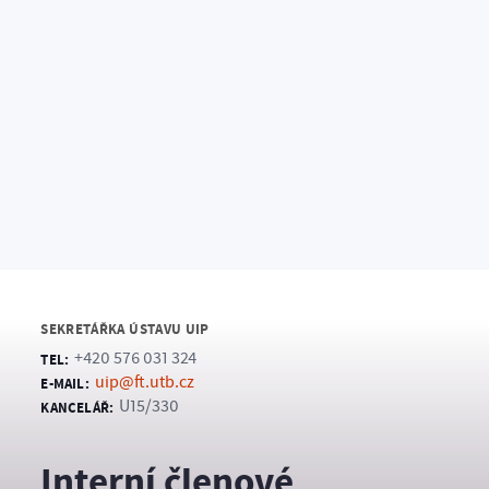
doc. Ing. Alena Kalendová, Ph.D.
DOCENT
+420 576 031 301
TEL:
+420 739 659 478
MOBIL:
kalendova@utb.cz
E-MAIL:
U15/335
KANCELÁŘ:
Asistentka ústavu
SEKRETÁŘKA ÚSTAVU UIP
+420 576 031 324
TEL:
uip@ft.utb.cz
E-MAIL:
U15/330
KANCELÁŘ:
Interní členové