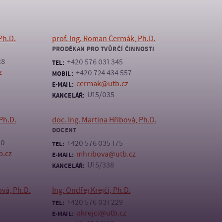
Ph.D.
prof. Ing. Roman Čermák, Ph.D.
PRODĚKAN PRO TVŮRČÍ ČINNOSTI
28
+420 576 031 345
TEL:
z
+420 724 434 557
MOBIL:
cermak@utb.cz
E-MAIL:
U15/035
KANCELÁŘ:
Ph.D.
doc. Ing. Martina Hřibová, Ph.D.
DOCENT
20
+420 576 035 175
TEL:
b.cz
mhribova@utb.cz
E-MAIL:
U15/338
KANCELÁŘ:
ová, Ph.D.
Ing. Ondřej Krejčí, Ph.D.
+420 576 031 229
TEL:
okrejci@utb.cz
E-MAIL: