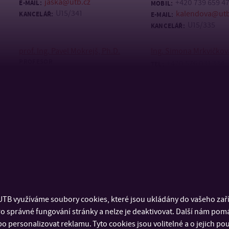
jaska@utb.cz
+420 739 659 4
E-MAIL:
MOBIL:
U15/341
kalendova@utb
KANCELÁŘ:
E-MAIL:
U15/335
KANCELÁŘ:
prof. Ing. Pavel Mokrejš, Ph.D.
Ing. Simona Mrkvičkov
PROFESOR
+420 576 031 334
TEL:
+420 734 873 6
+420 576 031 230
MOBIL:
TEL:
mrkvickova@ut
mokrejs@utb.cz
E-MAIL:
E-MAIL:
U15/334
U15/339
KANCELÁŘ:
KANCELÁŘ:
doc. Ing. Martina Polášková, Ph.D.
prof. Ing. Tomáš Sedlá
PROFESOR
+420 576 031 118
TEL:
+420 734 876 985
+420 576 031 229
MOBIL:
TEL:
mpolaskova@utb.cz
+420 724 434 58
E-MAIL:
MOBIL:
U15/336
sedlacek@utb.
KANCELÁŘ:
E-MAIL:
U15/337, U17
KANCELÁŘ:
+420 576 03
TB využíváme soubory cookies, které jsou ukládány do vašeho zaříz
o správné fungování stránky a nelze je deaktivovat. Další nám pom
Ing. Petr Zádrapa, Ph.D.
prof. Ing. Martin Zatlo
o personalizovat reklamu. Tyto cookies jsou volitelné a o jejich p
DSc.