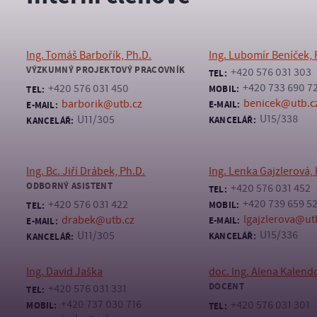
Ing. Tomáš Barbořík, Ph.D.
Ing. Lubomír Beníček, 
VÝZKUMNÝ PROJEKTOVÝ PRACOVNÍK
+420 576 031 303
TEL:
+420 733 690 7
+420 576 031 450
MOBIL:
TEL:
benicek@utb.c
barborik@utb.cz
E-MAIL:
E-MAIL:
U15/338
U11/305
KANCELÁŘ:
KANCELÁŘ:
Ing. Bc. Jiří Drábek, Ph.D.
Ing. Lenka Gajzlerová, 
ODBORNÝ ASISTENT
+420 576 031 452
TEL:
+420 739 659 5
+420 576 031 422
MOBIL:
TEL:
lgajzlerova@ut
drabek@utb.cz
E-MAIL:
E-MAIL:
U15/336
U11/305
KANCELÁŘ:
KANCELÁŘ:
Ing. David Jaška
doc. Ing. Alena Kalend
DOCENT
+420 576 031 331
TEL:
+420 737 030 716
+420 576 031 301
MOBIL:
TEL: